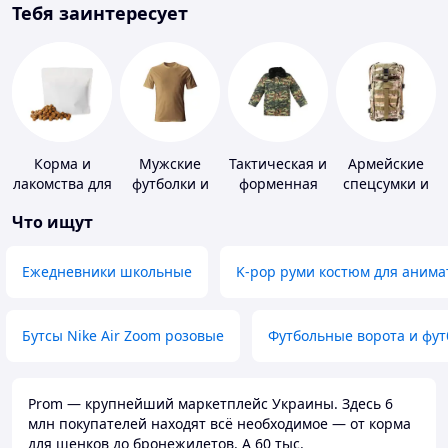
Тебя заинтересует
Корма и
Мужские
Тактическая и
Армейские
лакомства для
футболки и
форменная
спецсумки и
домашних
майки
одежда
рюкзаки
Что ищут
животных и
птиц
Ежедневники школьные
K-pop руми костюм для анима
Бутсы Nike Air Zoom розовые
Футбольные ворота и фу
Prom — крупнейший маркетплейс Украины. Здесь 6
млн покупателей находят всё необходимое — от корма
для щенков до бронежилетов. А 60 тыс.