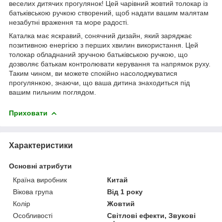
веселих дитячих прогулянок! Цей чарівний жовтий толокар із
батьківською ручкою створений, щоб надати вашим малятам
незабутні враження та море радості.
Каталка має яскравий, сонячний дизайн, який заряджає
позитивною енергією з перших хвилин використання. Цей
толокар обладнаний зручною батьківською ручкою, що
дозволяє батькам контролювати керування та напрямок руху.
Таким чином, ви можете спокійно насолоджуватися
прогулянкою, знаючи, що ваша дитина знаходиться під
вашим пильним поглядом.
Приховати
Характеристики
Основні атрибути
Країна виробник
Китай
Вікова група
Від 1 року
Колір
Жовтий
Особливості
Світлові ефекти, Звукові