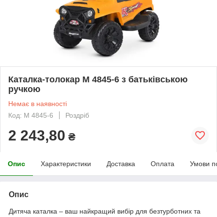
Каталка-толокар M 4845-6 з батьківською
ручкою
Немає в наявності
Код: M 4845-6
Роздріб
2 243,80
₴
Опис
Характеристики
Доставка
Оплата
Умови п
Опис
Дитяча каталка – ваш найкращий вибір для безтурботних та