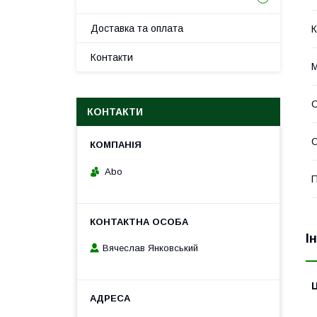
Доставка та оплата
К
Контакти
М
КОНТАКТИ
С
Abo
П
І
Вячеслав Янковський
Ц