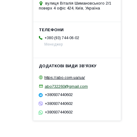
вулиця Віталія Шимановського 2/1
поверх 4 офіс 424, Київ, Україна
+380 (93) 744-06-02
Менеджер
https://abo.com.ua/ua/
abo732260@gmail.com
+380937440602
+380937440602
+380937440602