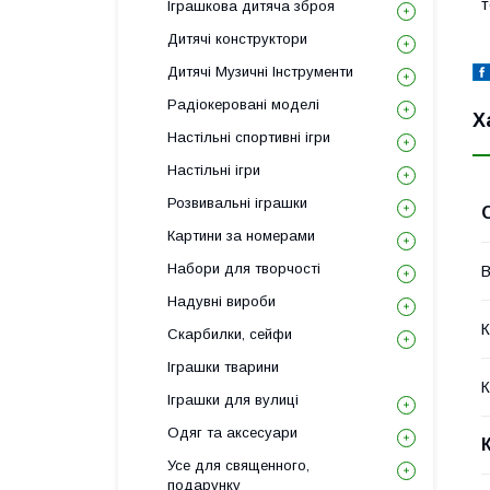
т
Іграшкова дитяча зброя
Дитячі конструктори
Дитячі Музичні Інструменти
Радіокеровані моделі
Х
Настільні спортивні ігри
Настільні ігри
Розвивальні іграшки
Картини за номерами
Набори для творчості
В
Надувні вироби
К
Скарбилки, сейфи
Іграшки тварини
К
Іграшки для вулиці
Одяг та аксесуари
Усе для священного,
подарунку