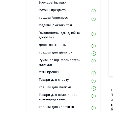
Брендові іграшки
Кухонні предмети
Іграшки Антистрес
Медичні рюкзаки 21л
Головоломки для дітей та
дорослих
Дерев'яні іграшки
Іграшки для дівчаток
Ручки, олівці, фломастери,
маркери
М'які іграшки
Товари для спорту
Іграшки для малюків
П
Товари для немовлят та
T
новонароджених
з
в
Іграшки для хлопчиків
б