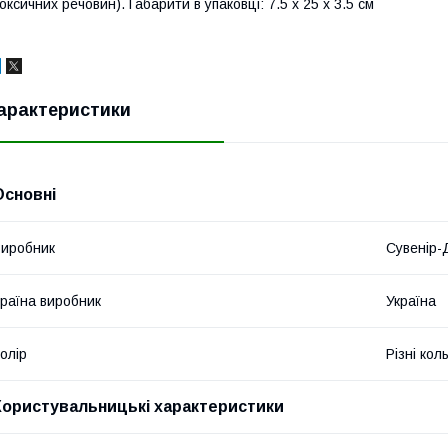
оксичних речовин). Габарити в упаковці: 7.5 x 25 x 3.5 см
арактеристики
Основні
иробник
Сувенір-
раїна виробник
Україна
олір
Різні кол
Користувальницькі характеристики