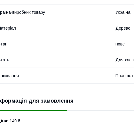
раїна-виробник товару
Україна
атеріал
Дерево
Стан
нове
тать
Для хлоп
аковання
Планшет
нформація для замовлення
іна:
140 ₴