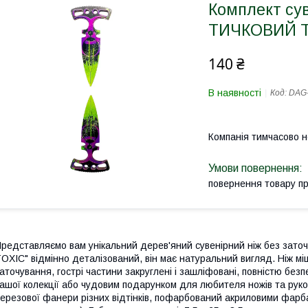
Комплект су
ТИЧКОВИЙ T
140 ₴
В наявності
Код:
DAG
Компанія тимчасово 
повернення товару п
редставляємо вам унікальний дерев'яний сувенірний ніж без зат
OXIC" відмінно деталізований, він має натуральний вигляд. Ніж мі
аточування, гострі частини закруглені і зашліфовані, повністю бе
ашої колекції або чудовим подарунком для любителя ножів та руко
ерезової фанери різних відтінків, пофарбований акриловими фарба