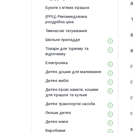
В
Букети з м'яких іграшок
(РРЦ) Рекомендована
Т
роздрібна ціна
Тимчасові татуювання
В
Шкільне приладдя
Товари для туризму та
В
відпочинку
Електроніка
Г
Дитячі дошки для малювання
Дитячі меблі
Г
Дитячі ігрові намети, кошики
для іграшок та кульки
Г
Дитячі транспортні засоби
Ляльки дитячі
Г
Дитячі книги
К
Виробники