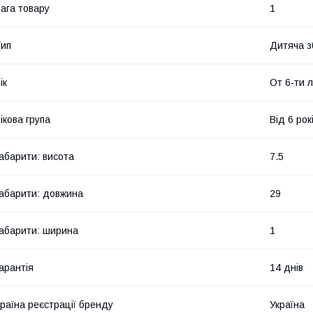
ага товару
1
ип
Дитяча з
ік
От 6-ти 
ікова група
Від 6 рок
абарити: висота
7.5
абарити: довжина
29
абарити: ширина
1
арантія
14 днів
раїна реєстрації бренду
Україна