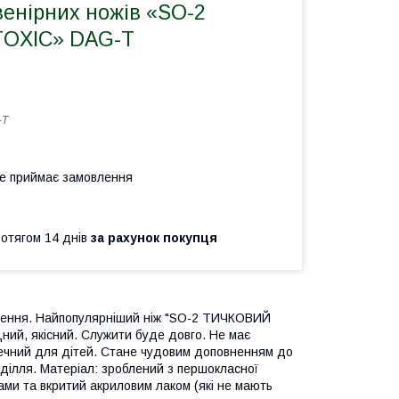
венірних ножів «SO-2
OXIC» DAG-T
-T
не приймає замовлення
ротягом 14 днів
за рахунок покупця
очення. Найпопулярніший ніж "SO-2 ТИЧКОВИЙ
цний, якісний. Служити буде довго. Не має
зпечний для дітей. Стане чудовим доповненням до
ділля. Матеріал: зроблений з першокласної
ми та вкритий акриловим лаком (які не мають