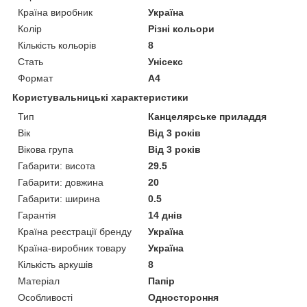
Країна виробник
Україна
Колір
Різні кольори
Кількість кольорів
8
Стать
Унісекс
Формат
A4
Користувальницькі характеристики
Тип
Канцелярське приладдя
Вік
Від 3 років
Вікова група
Від 3 років
Габарити: висота
29.5
Габарити: довжина
20
Габарити: ширина
0.5
Гарантія
14 днів
Країна реєстрації бренду
Україна
Країна-виробник товару
Україна
Кількість аркушів
8
Матеріал
Папір
Особливості
Одностороння