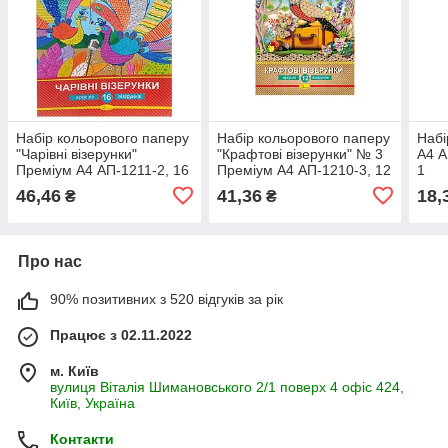
Набір кольорового паперу
Набір кольорового паперу
Набі
"Чарівні візерунки"
"Крафтові візерунки" № 3
А4 А
Преміум А4 АП-1211-2, 16
Преміум А4 АП-1210-3, 12
1
аркушів
аркушів
46,46
41,36
18,
₴
₴
Про нас
90% позитивних з 520 відгуків за рік
Працює з 02.11.2022
м. Київ
вулиця Віталія Шимановського 2/1 поверх 4 офіс 424,
Київ, Україна
Контакти