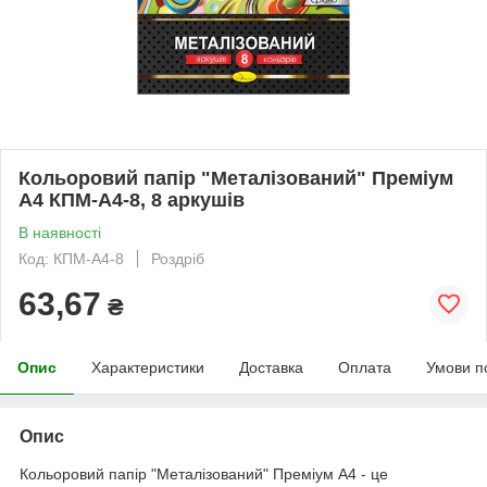
Кольоровий папір "Металізований" Преміум
А4 КПМ-А4-8, 8 аркушів
В наявності
Код: КПМ-А4-8
Роздріб
63,67
₴
Опис
Характеристики
Доставка
Оплата
Умови п
Опис
Кольоровий папір "Металізований" Преміум А4 - це