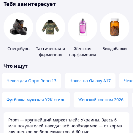
Тебя заинтересует
Спецобувь
Тактическая и
Женская
Биодобавки
форменная
парфюмерия
одежда
Что ищут
Чехол для Oppo Reno 13
Чохол на Galaxy A17
Чехо
Футболка мужская Y2K стиль
Женский костюм 2026
Prom — крупнейший маркетплейс Украины. Здесь 6
млн покупателей находят всё необходимое — от корма
для щенков до бронежилетов. А 60 тыс.