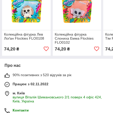
Колекційна фігурка Лев
Колекційна фігурка
Коле
Лоґан Flockies FLO0108
Слониха Емма Flockies
Тім 
FLO0102
74,20
74,20
74,
₴
₴
Про нас
90% позитивних з 520 відгуків за рік
Працює з 02.11.2022
м. Київ
вулиця Віталія Шимановського 2/1 поверх 4 офіс 424,
Київ, Україна
Контакти