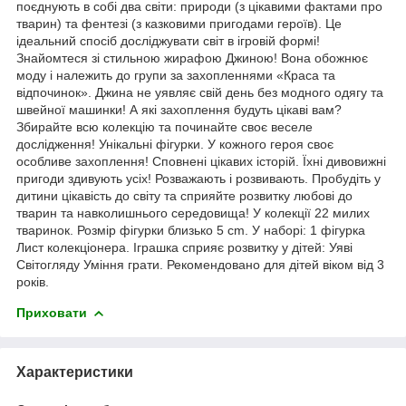
поєднують в собі два світи: природи (з цікавими фактами про
тварин) та фентезі (з казковими пригодами героїв). Це
ідеальний спосіб досліджувати світ в ігровій формі!
Знайомтеся зі стильною жирафою Джиною! Вона обожнює
моду і належить до групи за захопленнями «Краса та
відпочинок». Джина не уявляє свій день без модного одягу та
швейної машинки! А які захоплення будуть цікаві вам?
Збирайте всю колекцію та починайте своє веселе
дослідження! Унікальні фігурки. У кожного героя своє
особливе захоплення! Сповнені цікавих історій. Їхні дивовижні
пригоди здивують усіх! Розважають і розвивають. Пробудіть у
дитини цікавість до світу та сприяйте розвитку любові до
тварин та навколишнього середовища! У колекції 22 милих
тваринок. Розмір фігурки близько 5 сm. У наборі: 1 фігурка
Лист колекціонера. Іграшка сприяє розвитку у дітей: Уяві
Світогляду Уміння грати. Рекомендовано для дітей віком від 3
років.
Приховати
Характеристики