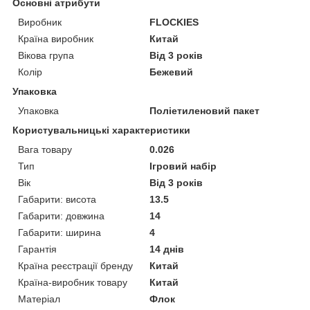
Основні атрибути
Виробник
FLOCKIES
Країна виробник
Китай
Вікова група
Від 3 років
Колір
Бежевий
Упаковка
Упаковка
Поліетиленовий пакет
Користувальницькі характеристики
Вага товару
0.026
Тип
Ігровий набір
Вік
Від 3 років
Габарити: висота
13.5
Габарити: довжина
14
Габарити: ширина
4
Гарантія
14 днів
Країна реєстрації бренду
Китай
Країна-виробник товару
Китай
Матеріал
Флок