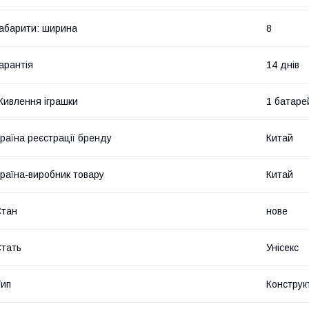
абарити: ширина
8
арантія
14 днів
ивлення іграшки
1 батаре
раїна реєстрації бренду
Китай
раїна-виробник товару
Китай
Стан
нове
тать
Унісекс
ип
Конструк