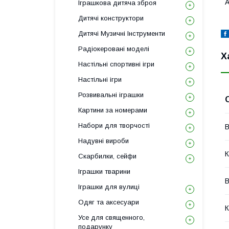
А
Іграшкова дитяча зброя
Дитячі конструктори
Дитячі Музичні Інструменти
Радіокеровані моделі
Х
Настільні спортивні ігри
Настільні ігри
Розвивальні іграшки
Картини за номерами
Набори для творчості
В
Надувні вироби
К
Скарбилки, сейфи
Іграшки тварини
В
Іграшки для вулиці
Одяг та аксесуари
К
Усе для священного,
подарунку