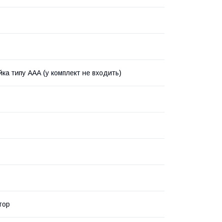
йка типу ААА (у комплект не входить)
тор