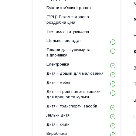
М
Букети з м'яких іграшок
(РРЦ) Рекомендована
роздрібна ціна
Тимчасові татуювання
У
Шкільне приладдя
Товари для туризму та
відпочинку
Електроніка
В
Дитячі дошки для малювання
Дитячі меблі
Т
Дитячі ігрові намети, кошики
для іграшок та кульки
В
Дитячі транспортні засоби
Ляльки дитячі
Г
Дитячі книги
Г
Виробники