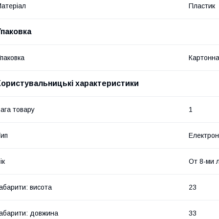
атеріал
Пластик
Упаковка
паковка
Картонна
Користувальницькі характеристики
ага товару
1
ип
Електрон
ік
От 8-ми 
абарити: висота
23
абарити: довжина
33