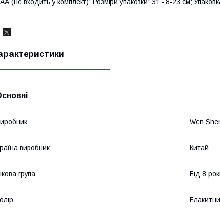
АА (не входить у комплект); Розміри упаковки: 31 - 8-23 см; Упаковк
арактеристики
Основні
иробник
Wen She
раїна виробник
Китай
ікова група
Від 8 рок
олір
Блакитн