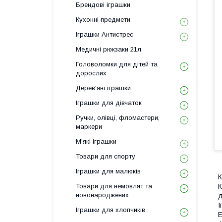
Брендові іграшки
Кухонні предмети
Іграшки Антистрес
Медичні рюкзаки 21л
Головоломки для дітей та
дорослих
Дерев'яні іграшки
Іграшки для дівчаток
Ручки, олівці, фломастери,
маркери
М'які іграшки
Товари для спорту
Іграшки для малюків
К
Товари для немовлят та
К
новонароджених
д
І
Іграшки для хлопчиків
Е