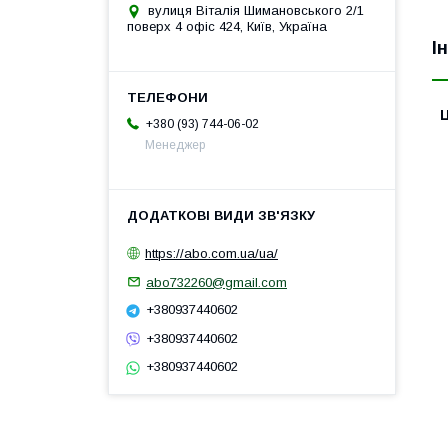
вулиця Віталія Шимановського 2/1
поверх 4 офіс 424, Київ, Україна
І
Ц
+380 (93) 744-06-02
Менеджер
https://abo.com.ua/ua/
abo732260@gmail.com
+380937440602
+380937440602
+380937440602