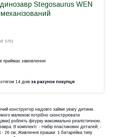
 динозавр Stegosaurus WEN
механізований
од:
5701
не приймає замовлення
ротягом 14 днів
за рахунок покупця
ючий конструктор надовго займе увагу дитини.
 якого малюкові потрібно сконструювати
цівки) роблять фігурку максимально реалістичною.
авра. В комплекті: - Набір пластикових деталей; -
4 - 26 см; Живлення іграшки: 1 батарейка типу