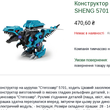
Конструктор
SHENG 5701 
470,60 ₴
Немає в наявності
К
Компанія тимчасово 
повернення товару п
онструктор на шурупах "Стегозавр" 5701, ходить Цікавий захоплю
онструктор виготовлений із якісних гладких рельєфних деталей, з
инозавра "Стегозавр". Рухливі з'єднання деталей (паща, хвіст, кін
грашка здатна пересуватися вперед. імітуючи при цьому рухи диноз
лектричний модуль; - Інструкція; Розміри складеної іграшки: 28 - 1