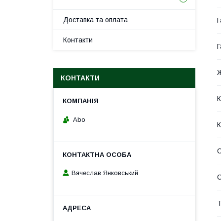
Доставка та оплата
Г
Контакти
Г
Ж
КОНТАКТИ
К
Abo
К
Вячеслав Янковський
С
Т