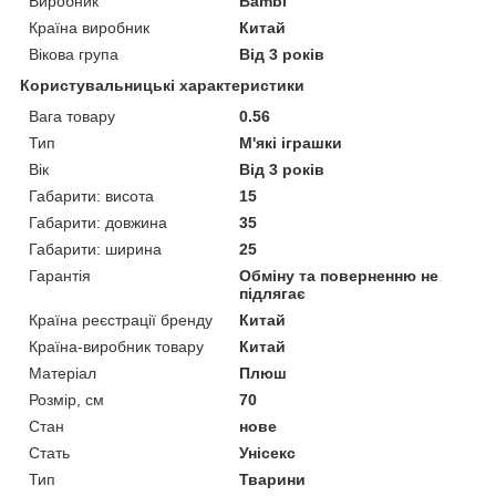
Виробник
Bambi
Країна виробник
Китай
Вікова група
Від 3 років
Користувальницькі характеристики
Вага товару
0.56
Тип
М'які іграшки
Вік
Від 3 років
Габарити: висота
15
Габарити: довжина
35
Габарити: ширина
25
Гарантія
Обміну та поверненню не
підлягає
Країна реєстрації бренду
Китай
Країна-виробник товару
Китай
Матеріал
Плюш
Розмір, см
70
Стан
нове
Стать
Унісекс
Тип
Тварини