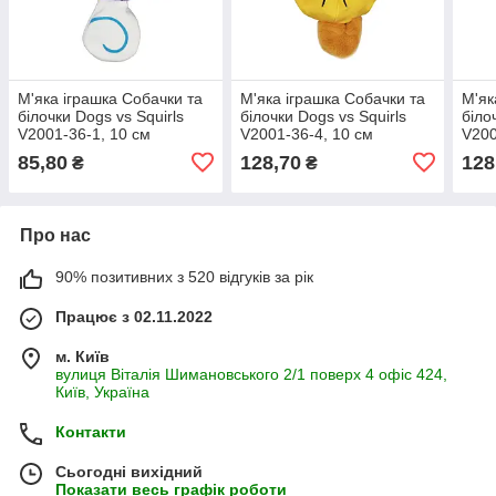
М'яка іграшка Собачки та
М'яка іграшка Собачки та
М'як
білочки Dogs vs Squirls
білочки Dogs vs Squirls
біло
V2001-36-1, 10 см
V2001-36-4, 10 см
V200
85,80
128,70
128
₴
₴
Про нас
90% позитивних з 520 відгуків за рік
Працює з 02.11.2022
м. Київ
вулиця Віталія Шимановського 2/1 поверх 4 офіс 424,
Київ, Україна
Контакти
Сьогодні вихідний
Показати весь графік роботи