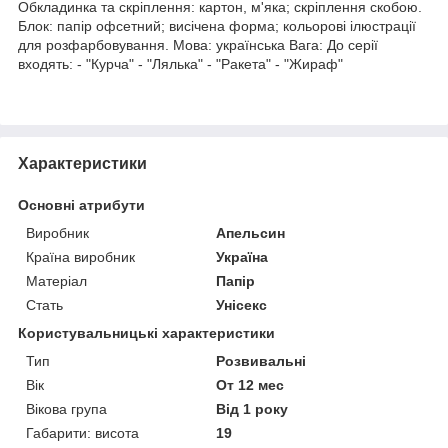
Обкладинка та скріплення: картон, м'яка; скріплення скобою.
Блок: папір офсетний; висічена форма; кольорові ілюстрації
для розфарбовування. Мова: українська Вага: До серії
входять: - "Курча" - "Лялька" - "Ракета" - "Жираф"
Характеристики
Основні атрибути
Виробник
Апельсин
Країна виробник
Україна
Матеріал
Папір
Стать
Унісекс
Користувальницькі характеристики
Тип
Розвивальні
Вік
От 12 мес
Вікова група
Від 1 року
Габарити: висота
19