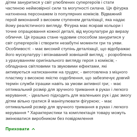
дітям зануритися у світ улюблених супергероїв і стати
частиною неймовірної сили та могутності силача. Ця фігурка
натхненна персонажем із популярних коміксів. Відважний
герой виконаний з високим ступенем деталізації, яка надає
йому реалістичного вигляду. Фігурка має яскраві кольори і
точне опрацювання кожної деталі, від мускулатури до виразу
обличчя. Ця іграшка стане чудовим способом зануритися у
світ супергероїв і створити незабутні моменти гри та уяви.
Особливості: - має високий ступінь деталізації, що відображає
його мускулатуру і впізнаваний зовнішній вигляд; - розроблена
з урахуванням оригінального вигляду героя з коміксів; -
обладнана світловими та звуковими ефектами, які
активуються натисканням на грудях; - виготовлена з міцного
пластику з високою якістю оздоблення, що забезпечує довгий
термін служби іграшки навіть за умови активної гри; - має
оптимальний розмір для зручного тримання в руках і легкого
керування; - ідеально підходить для маленьких рук і дає змогу
дітям вільно гратися й маніпулювати фігуркою; - має
оптимальний розмір для зручного тримання в руках і легкого
керування * Характеристики та комплектація товару можуть
змінюватися виробником без повідомлення
Приховати