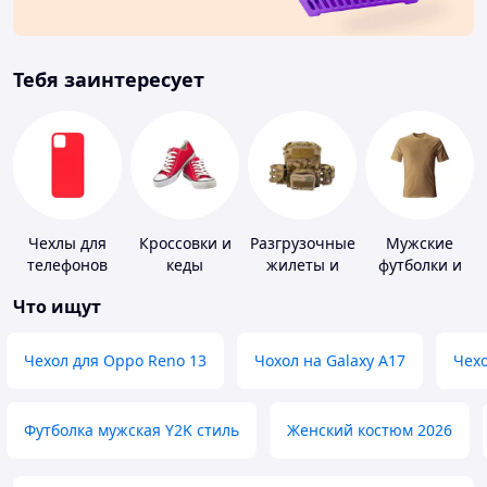
Тебя заинтересует
Чехлы для
Кроссовки и
Разгрузочные
Мужские
телефонов
кеды
жилеты и
футболки и
плитоноски
майки
Что ищут
без плит
Чехол для Oppo Reno 13
Чохол на Galaxy A17
Чехо
Футболка мужская Y2K стиль
Женский костюм 2026