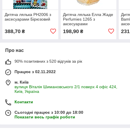
Дитяча лялька PH2006 з
Дитяча лялька Елла Жаде
Дитя
аксесуарами Бірюзовий
Perfumies 1265 з
Bamb
аксесуарами
акс
388,70
198,90
231
₴
₴
Про нас
90% позитивних з 520 відгуків за рік
Працює з 02.11.2022
м. Київ
вулиця Віталія Шимановського 2/1 поверх 4 офіс 424,
Київ, Україна
Контакти
Сьогодні працює з 10:00 до 18:00
Показати весь графік роботи