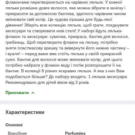
флакончики перетворюються на чарівних ляльок. У кожної
ляльки розкішне довге волосся, яке можна зібрати в зачіску і
прикрасити за допомогою бантика, здатного чарівним чином
змінювати свій колір. Це чудова іграшка для будь-якої
дівчинки! Зберіть всю колекцію ляльок, щоб грати, поєднувати
аксесуари та створювати нові стилі! У наборі йдуть лялька-
флакон та аксесуари: сумочка, прикраса, бантик для волосся,
гребінець. Щоб перетворити флакон на ляльку, потрібно
зняти пластмасову кришку та вивернути його нижню частину –
і вуаля! – перед вами вже стоїть лялька у своїй прекрасній
сукні. Бантик для волосся може змінювати колір, для цього
потрібно набрати у флакон воду і потім розпорошити її на
бантик. В колекції 8 різних яскравих ляльок. А яка з них Вам
подобається більше? До набору входять: 1 лялька аксесуари.
Рекомендовано для дітей віком від 3 років.
Приховати
Характеристики
Основні
Виробник
Perfumies