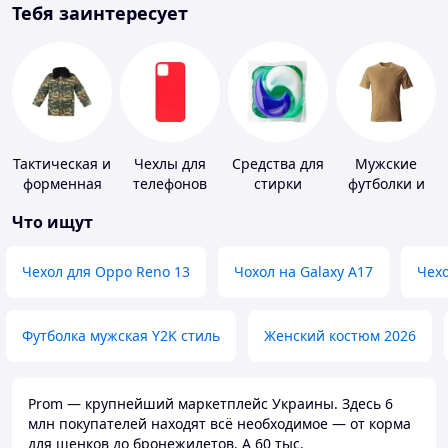
Тебя заинтересует
Тактическая и
Чехлы для
Средства для
Мужские
форменная
телефонов
стирки
футболки и
одежда
майки
Что ищут
Чехол для Oppo Reno 13
Чохол на Galaxy A17
Чехо
Футболка мужская Y2K стиль
Женский костюм 2026
Prom — крупнейший маркетплейс Украины. Здесь 6
млн покупателей находят всё необходимое — от корма
для щенков до бронежилетов. А 60 тыс.