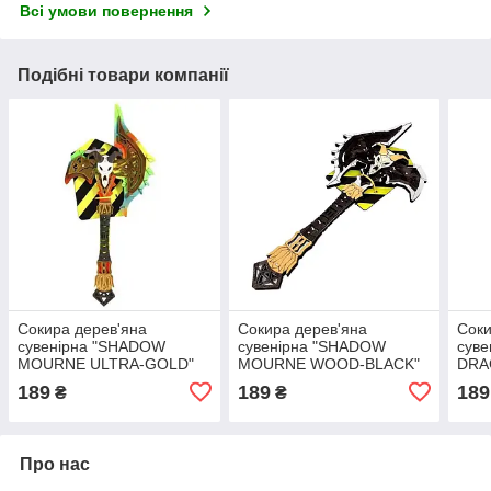
Всі умови повернення
Подібні товари компанії
Сокира дерев'яна
Сокира дерев'яна
Соки
сувенірна "SHADOW
сувенірна "SHADOW
суве
MOURNE ULTRA-GOLD"
MOURNE WOOD-BLACK"
DRA
SM UL-GL
SM W- BL
189
189
189
₴
₴
Про нас