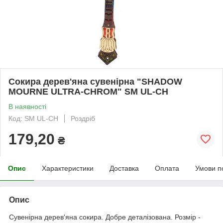
Сокира дерев'яна сувенірна "SHADOW
MOURNE ULTRA-CHROM" SM UL-СH
В наявності
Код: SM UL-СH
Роздріб
179,20
₴
Опис
Характеристики
Доставка
Оплата
Умови п
Опис
Сувенірна дерев'яна сокира. Добре деталізована. Розмір -