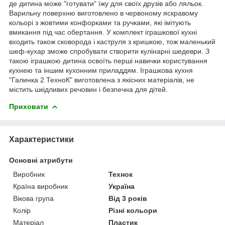
де дитина може "готувати" їжу для своїх друзів або ляльок.
Варильну поверхню виготовлено в червоному яскравому
кольорі з жовтими конфорками та ручками, які імітують
вмикання під час обертання. У комплект іграшкової кухні
входить також сковорода і каструля з кришкою, тож маленький
шеф-кухар зможе спробувати створити кулінарні шедеври. З
такою іграшкою дитина освоїть перші навички користування
кухнею та іншим кухонним приладдям. Іграшкова кухня
"Галинка 2 ТехноК" виготовлена з якісних матеріалів, не
містить шкідливих речовин і безпечна для дітей.
Приховати
Характеристики
Основні атрибути
Виробник
Технок
Країна виробник
Україна
Вікова група
Від 3 років
Колір
Різні кольори
Матеріал
Пластик