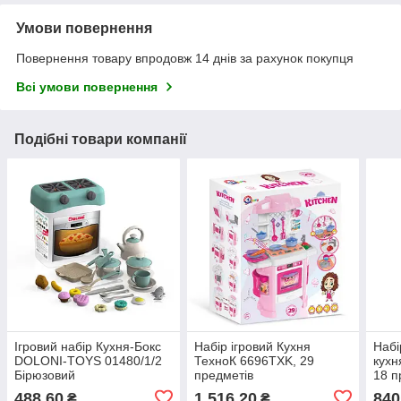
Умови повернення
Повернення товару впродовж 14 днів за рахунок покупця
Всі умови повернення
Подібні товари компанії
Ігровий набір Кухня-Бокс
Набір ігровий Кухня
Набі
DOLONI-TOYS 01480/1/2
ТехноК 6696TXK, 29
кухн
Бірюзовий
предметів
18 п
488,60
1 516,20
840
₴
₴