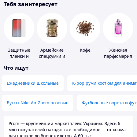
Тебя заинтересует
Защитные
Армейские
Кофе
Женская
пленки и
спецсумки и
парфюмерия
стекла для
рюкзаки
Что ищут
портативных
устройств
Ежедневники школьные
K-pop руми костюм для анима
Бутсы Nike Air Zoom розовые
Футбольные ворота и фу
Prom — крупнейший маркетплейс Украины. Здесь 6
млн покупателей находят всё необходимое — от корма
для щенков до бронежилетов. А 60 тыс.