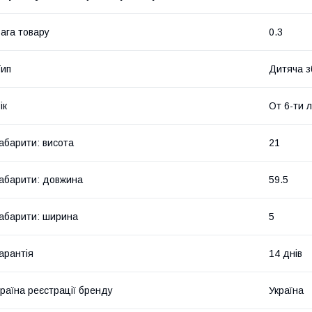
ага товару
0.3
ип
Дитяча з
ік
От 6-ти 
абарити: висота
21
абарити: довжина
59.5
абарити: ширина
5
арантія
14 днів
раїна реєстрації бренду
Україна