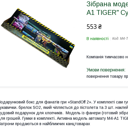
Зібрана мод
A1 TIGER" Су
553 ₴
В наявності
Код:
M4-T
Компанія тимчасово 
повернення товару п
одарунковий бокс для фанатів гри «StandOff 2». У комплекті сам гу
укавички. брелок SO2, який чіпляється до пістолета та 3 шт. наклейк
удовий подарунок для хлопчиків. Модель із фанери (готовий зібра
ля грошей. Гумки в комплекті. Активна модель автомату M4-А1 TIG
атрони продаються в найближчих канцтоварах