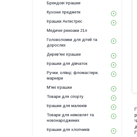
Брендові іграшки
Кухонні предмети
Іграшки Антистрес
Медичні рюкзаки 21л
Головоломки для дітей та
дорослих
Дерев'яні іграшки
Іграшки для дівчаток
Ручки, олівці, фломастери,
маркери
М'які іграшки
Товари для спорту
Іграшки для малюків
П
Товари для немовлят та
р
новонароджених
Ч
д
Іграшки для хлопчиків
П