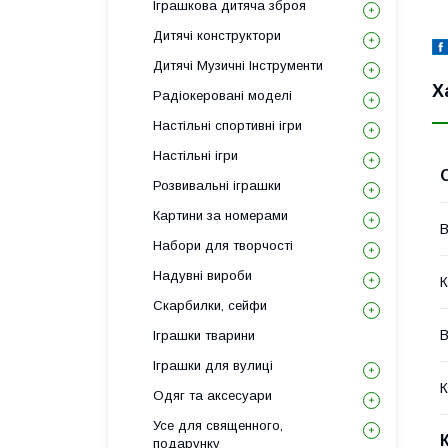
Іграшкова дитяча зброя
Дитячі конструктори
Дитячі Музичні Інструменти
Х
Радіокеровані моделі
Настільні спортивні ігри
Настільні ігри
Розвивальні іграшки
Картини за номерами
В
Набори для творчості
Надувні вироби
К
Скарбилки, сейфи
В
Іграшки тварини
Іграшки для вулиці
К
Одяг та аксесуари
Усе для священного,
подарунку