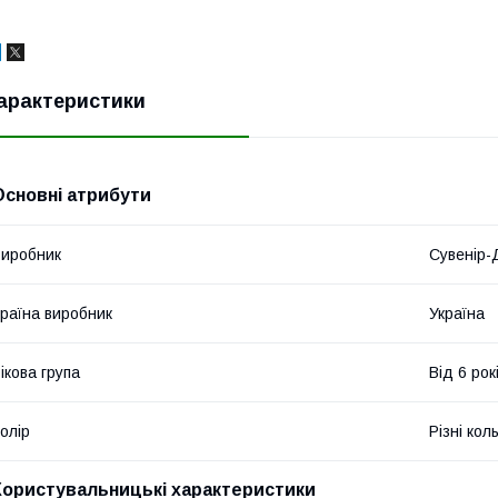
арактеристики
Основні атрибути
иробник
Сувенір-
раїна виробник
Україна
ікова група
Від 6 рок
олір
Різні кол
Користувальницькі характеристики