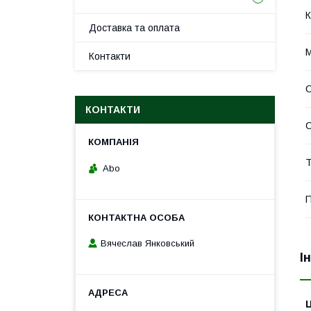
К
Доставка та оплата
М
Контакти
КОНТАКТИ
С
Т
Abo
П
Вячеслав Янковський
І
Ц