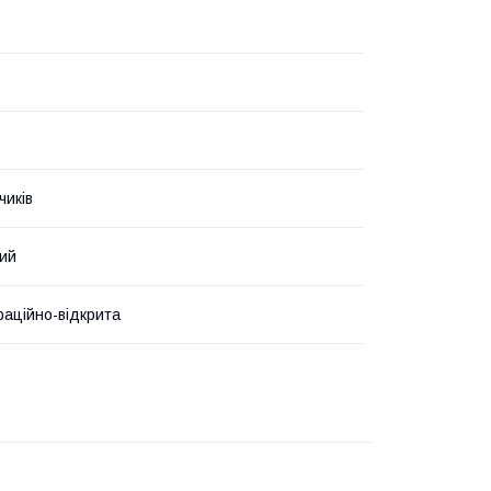
чиків
ий
аційно-відкрита