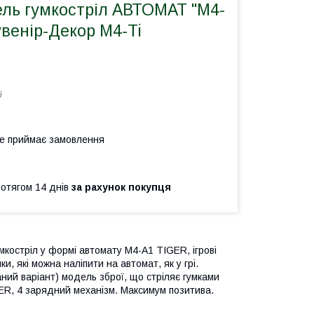
ель гумкостріл АВТОМАТ "M4-
венір-Декор M4-Ti
i
не приймає замовлення
ротягом 14 днів
за рахунок покупця
мкостріл у формі автомату M4-А1 TIGER, ігрові
и, які можна наліпити на автомат, як у грі.
ний варіант) модель зброї, що стріляє гумками
ER, 4 зарядний механізм. Максимум позитива.