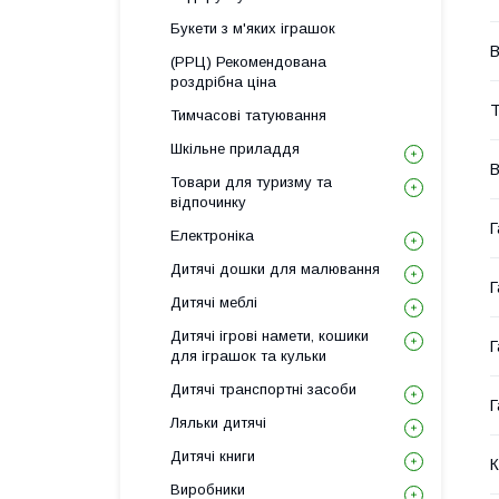
Букети з м'яких іграшок
В
(РРЦ) Рекомендована
роздрібна ціна
Т
Тимчасові татуювання
Шкільне приладдя
В
Товари для туризму та
відпочинку
Г
Електроніка
Дитячі дошки для малювання
Г
Дитячі меблі
Дитячі ігрові намети, кошики
Г
для іграшок та кульки
Дитячі транспортні засоби
Г
Ляльки дитячі
Дитячі книги
К
Виробники