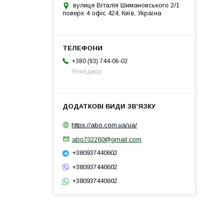
вулиця Віталія Шимановського 2/1
поверх 4 офіс 424, Київ, Україна
+380 (93) 744-06-02
Менеджер
https://abo.com.ua/ua/
abo732260@gmail.com
+380937440602
+380937440602
+380937440602