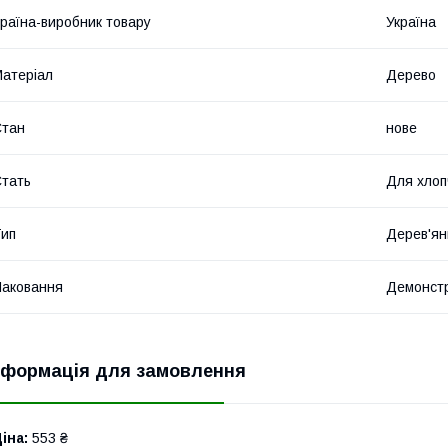
раїна-виробник товару
Україна
атеріал
Дерево
Стан
нове
тать
Для хлоп
ип
Дерев'ян
аковання
Демонстр
нформація для замовлення
іна:
553 ₴