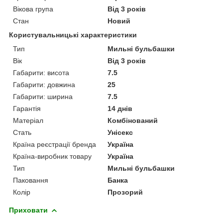
Вікова група
Від 3 років
Стан
Новий
Користувальницькі характеристики
Тип
Мильні бульбашки
Вік
Від 3 років
Габарити: висота
7.5
Габарити: довжина
25
Габарити: ширина
7.5
Гарантія
14 днів
Матеріал
Комбінований
Стать
Унісекс
Країна реєстрації бренда
Україна
Країна-виробник товару
Україна
Тип
Мильні бульбашки
Паковання
Банка
Колір
Прозорий
Приховати