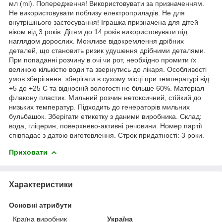
мл (ml). Попередження! Використовувати за призначенням.
Не використовувати поблизу електроприладів. Не для
внутрішнього застосування! Іграшка призначена для дітей
віком від 3 років. Дітям до 14 років використовувати під
наглядом дорослих. Можливе відокремлення дрібних
деталей, що становить ризик удушення дрібними деталями.
При попаданні розчину в очі чи рот, необхідно промити їх
великою кількістю води та звернутись до лікаря. Особливості
умов зберігання: зберігати в сухому місці при температурі від
+5 до +25 С та відносній вологості не більше 60%. Матеріал
флакону пластик. Мильний розчин нетоксичний, стійкий до
низьких температур. Підходить до генераторів мильних
бульбашок. Зберігати етикетку з даними виробника. Склад:
вода, гліцерин, поверхнево-активні речовини. Номер партії
співпадає з датою виготовлення. Строк придатності: 3 роки.
Приховати
Характеристики
Основні атрибути
Країна виробник
Україна