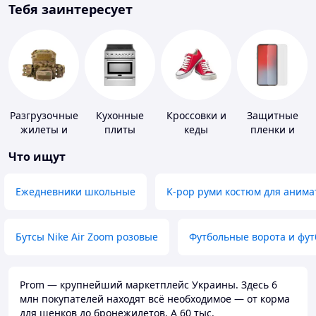
Тебя заинтересует
Разгрузочные
Кухонные
Кроссовки и
Защитные
жилеты и
плиты
кеды
пленки и
плитоноски
стекла для
Что ищут
без плит
портативных
устройств
Ежедневники школьные
K-pop руми костюм для анима
Бутсы Nike Air Zoom розовые
Футбольные ворота и фу
Prom — крупнейший маркетплейс Украины. Здесь 6
млн покупателей находят всё необходимое — от корма
для щенков до бронежилетов. А 60 тыс.