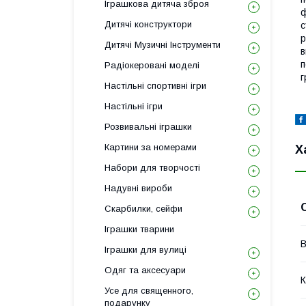
Іграшкова дитяча зброя
ф
Дитячі конструктори
с
р
Дитячі Музичні Інструменти
в
п
Радіокеровані моделі
г
Настільні спортивні ігри
Настільні ігри
Розвивальні іграшки
Картини за номерами
Х
Набори для творчості
Надувні вироби
Скарбилки, сейфи
Іграшки тварини
В
Іграшки для вулиці
Одяг та аксесуари
К
Усе для священного,
подарунку