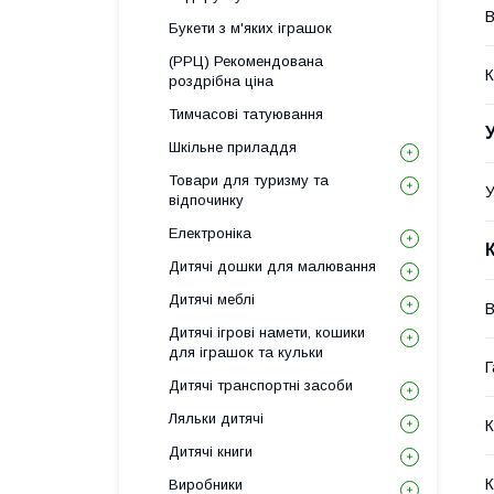
В
Букети з м'яких іграшок
(РРЦ) Рекомендована
К
роздрібна ціна
Тимчасові татуювання
Шкільне приладдя
Товари для туризму та
У
відпочинку
Електроніка
Дитячі дошки для малювання
Дитячі меблі
В
Дитячі ігрові намети, кошики
для іграшок та кульки
Г
Дитячі транспортні засоби
Ляльки дитячі
К
Дитячі книги
К
Виробники