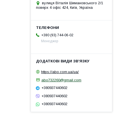
вулиця Віталія Шимановського 2/1
поверх 4 офіс 424, Київ, Україна
+380 (93) 744-06-02
Менеджер
https://abo.com.ua/ua/
abo732260@gmail.com
+380937440602
+380937440602
+380937440602