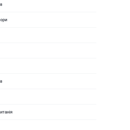
ів
ьори
ів
итанія