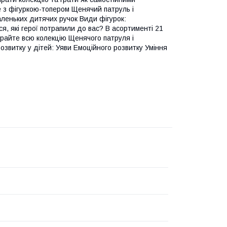
е з фігуркою-топером Щенячий патруль і
маленьких дитячих ручок Види фігурок:
ся, які герої потрапили до вас? В асортименті 21
Збирайте всю колекцію Щенячого патруля і
розвитку у дітей: Уяви Емоційного розвитку Уміння