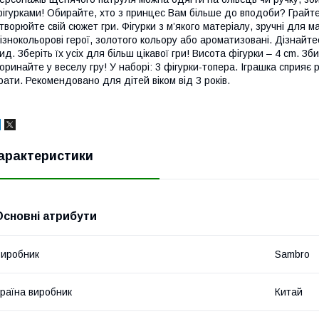
ігурками! Обирайте, хто з принцес Вам більше до вподоби? Грайт
творюйте свій сюжет гри. Фігурки з м’якого матеріалу, зручні для 
ізнокольорові герої, золотого кольору або ароматизовані. Дізнайте
ид. Зберіть їх усіх для більш цікавої гри! Висота фігурки – 4 cm. 
оринайте у веселу гру! У наборі: 3 фігурки-топера. Іграшка сприяє 
рати. Рекомендовано для дітей віком від 3 років.
арактеристики
Основні атрибути
иробник
Sambro
раїна виробник
Китай