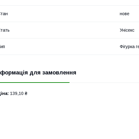
Стан
нове
тать
Унісекс
ип
Фігурка г
нформація для замовлення
іна:
139,10 ₴