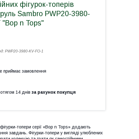
ійних фігурок-топерів
руль Sambro PWP20-3980-
 "Bop n Tops"
од:
PWP20-3980-KV-FO-1
не приймає замовлення
ротягом 14 днів
за рахунок покупця
і фігурки-топери серії «Bop n Tops» додають
ання завдань. Фігурки-топери у вигляді улюблених
ирати колекцію та грати як самостійними