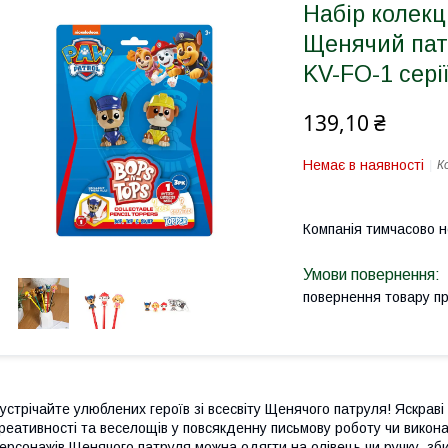
Набір колекц
Щенячий пат
KV-FO-1 серії
139,10 ₴
Немає в наявності
К
Компанія тимчасово 
повернення товару п
устрічайте улюблених героїв зі всесвіту Щенячого патруля! Яскрав
реативності та веселощів у повсякденну письмову роботу чи викон
ерсонажів Щенячого патруля можна одягти на олівець чи ручку, зб