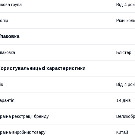
ікова група
Від 4 рок
олір
Різні кол
Упаковка
паковка
Блістер
Користувальницькі характеристики
ік
Від 4 рок
арантія
14 днів
раїна реєстрації бренду
Великобр
раїна-виробник товару
Китай