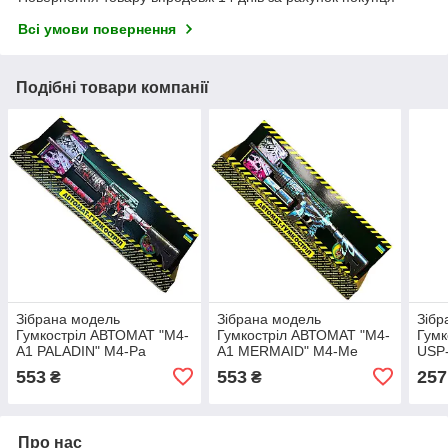
Всі умови повернення
Подібні товари компанії
Зібрана модель
Зібрана модель
Зібр
Гумкостріл АВТОМАТ "M4-
Гумкостріл АВТОМАТ "M4-
Гумк
A1 PALADIN" M4-Pa
A1 MERMAID" M4-Me
USP
553
553
257
₴
₴
Про нас