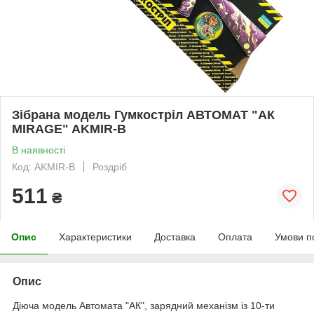
Зібрана модель Гумкостріл АВТОМАТ "АК
MIRAGE" AKMIR-B
В наявності
Код: AKMIR-B
Роздріб
511
₴
Опис
Характеристики
Доставка
Оплата
Умови п
Опис
Діюча модель Автомата "АК", зарядний механізм із 10-ти