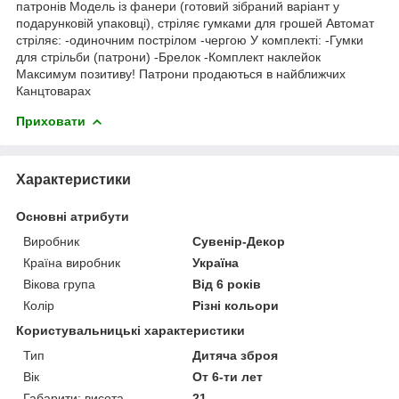
патронів Модель із фанери (готовий зібраний варіант у
подарунковій упаковці), стріляє гумками для грошей Автомат
стріляє: -одиночним пострілом -чергою У комплекті: -Гумки
для стрільби (патрони) -Брелок -Комплект наклейок
Максимум позитиву! Патрони продаються в найближчих
Канцтоварах
Приховати
Характеристики
Основні атрибути
Виробник
Сувенір-Декор
Країна виробник
Україна
Вікова група
Від 6 років
Колір
Різні кольори
Користувальницькі характеристики
Тип
Дитяча зброя
Вік
От 6-ти лет
Габарити: висота
21