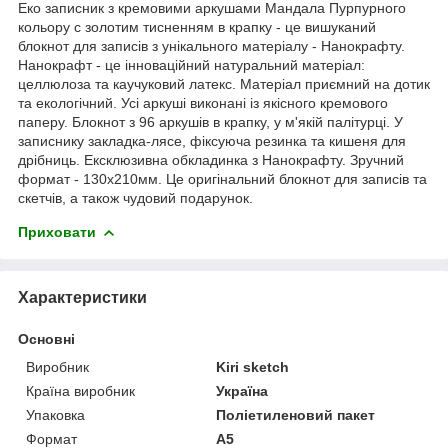
Еко записник з кремовими аркушами Мандала Пурпурного
кольору с золотим тисненням в крапку - це вишуканий
блокнот для записів з унікального матеріалу - Нанокрафту.
Нанокрафт - це інноваційний натуральний матеріал:
целлюлоза та каучуковий латекс. Матеріал приємний на дотик
та екологічний. Усі аркуші виконані із якісного кремового
паперу. Блокнот з 96 аркушів в крапку, у м'якій палітурці. У
записнику закладка-лясе, фіксуюча резинка та кишеня для
дрібниць. Ексклюзивна обкладинка з Нанокрафту. Зручний
формат - 130х210мм. Це оригінальний блокнот для записів та
скетчів, а також чудовий подарунок.
Приховати
Характеристики
Основні
Виробник
Kiri sketch
Країна виробник
Україна
Упаковка
Поліетиленовий пакет
Формат
A5