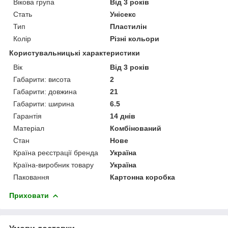
Вікова група
Від 3 років
Стать
Унісекс
Тип
Пластилін
Колір
Різні кольори
Користувальницькі характеристики
Вік
Від 3 років
Габарити: висота
2
Габарити: довжина
21
Габарити: ширина
6.5
Гарантія
14 днів
Матеріал
Комбінований
Стан
Нове
Країна реєстрації бренда
Україна
Країна-виробник товару
Україна
Паковання
Картонна коробка
Приховати