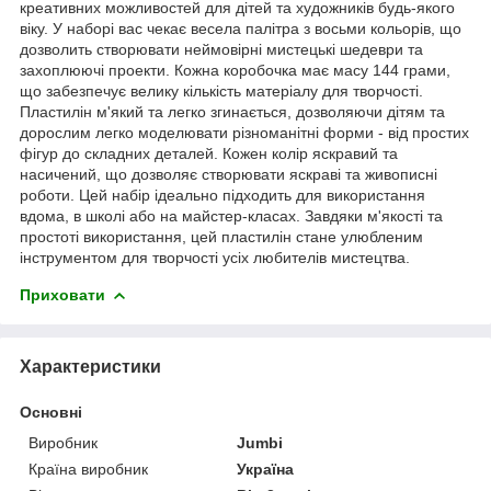
креативних можливостей для дітей та художників будь-якого
віку. У наборі вас чекає весела палітра з восьми кольорів, що
дозволить створювати неймовірні мистецькі шедеври та
захоплюючі проекти. Кожна коробочка має масу 144 грами,
що забезпечує велику кількість матеріалу для творчості.
Пластилін м'який та легко згинається, дозволяючи дітям та
дорослим легко моделювати різноманітні форми - від простих
фігур до складних деталей. Кожен колір яскравий та
насичений, що дозволяє створювати яскраві та живописні
роботи. Цей набір ідеально підходить для використання
вдома, в школі або на майстер-класах. Завдяки м'якості та
простоті використання, цей пластилін стане улюбленим
інструментом для творчості усіх любителів мистецтва.
Приховати
Характеристики
Основні
Виробник
Jumbi
Країна виробник
Україна