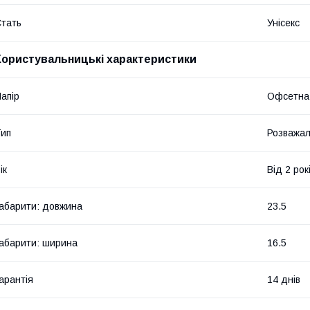
тать
Унісекс
Користувальницькі характеристики
апір
Офсетна
ип
Розважал
ік
Від 2 рок
абарити: довжина
23.5
абарити: ширина
16.5
арантія
14 днів