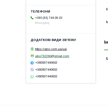
К
+380 (93) 744-06-02
М
Менеджер
І
https://abo.com.ua/ua/
abo732260@gmail.com
Ц
+380937440602
+380937440602
+380937440602