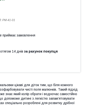
д:
РМ-41-01
не приймає замовлення
ротягом 14 днів
за рахунок покупця
альовки цікаві для діток тим, що біля кожного
розфарбовувати чисті поля малюнків. Такий підхід
же знає який колір обрати і водночас самостійно
що допоможе дитині з легкістю запам’ятовувати
ах спеціально розроблені для розвитку дрібної