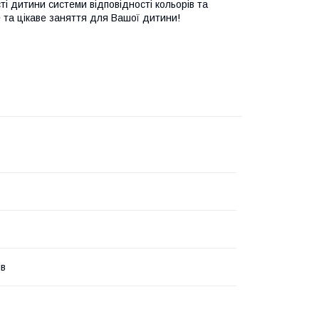
і дитини системи відповідності кольорів та
е та цікаве заняття для Вашої дитини!
ів