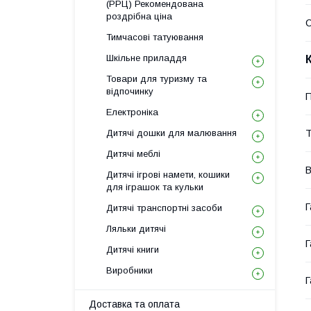
(РРЦ) Рекомендована
роздрібна ціна
С
Тимчасові татуювання
Шкільне приладдя
Товари для туризму та
відпочинку
П
Електроніка
Дитячі дошки для малювання
Т
Дитячі меблі
В
Дитячі ігрові намети, кошики
для іграшок та кульки
Г
Дитячі транспортні засоби
Ляльки дитячі
Г
Дитячі книги
Виробники
Г
Доставка та оплата