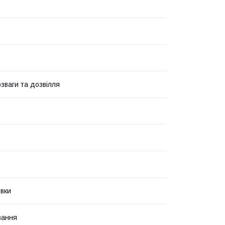
озваги та дозвілля
вки
вання