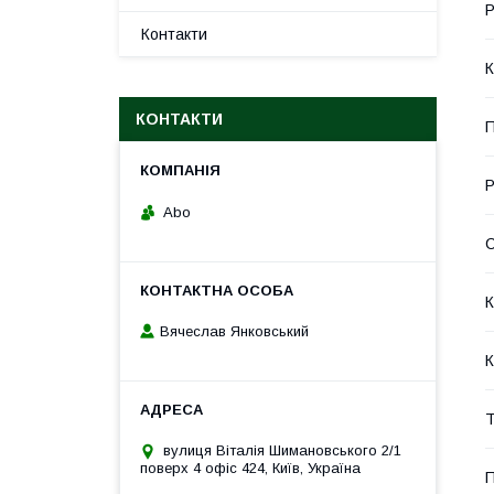
Р
Контакти
К
КОНТАКТИ
П
Р
Abo
К
Вячеслав Янковський
К
Т
вулиця Віталія Шимановського 2/1
поверх 4 офіс 424, Київ, Україна
П