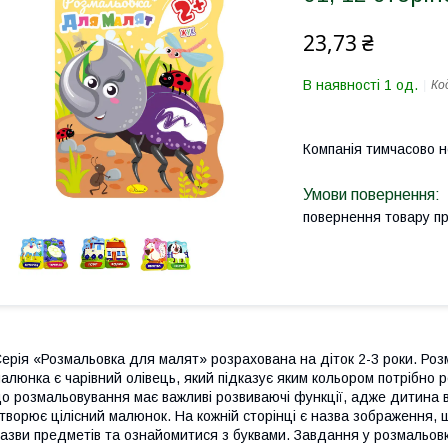
23,73 ₴
В наявності 1 од.
Ко
Компанія тимчасово 
повернення товару п
ерія «Розмальовка для малят» розрахована на діток 2-3 роки. Розм
алюнка є чарівний олівець, який підказує яким кольором потрібно 
о розмальовування має важливі розвиваючі функції, адже дитина в
творює цілісний малюнок. На кожній сторінці є назва зображення, 
азви предметів та ознайомитися з буквами. Завдання у розмальовк