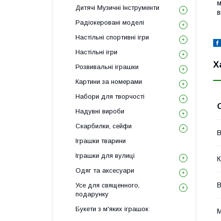
м
Дитячі Музичні Інструменти
в
Радіокеровані моделі
Настільні спортивні ігри
Настільні ігри
Х
Розвивальні іграшки
Картини за номерами
Набори для творчості
Надувні вироби
Скарбилки, сейфи
В
Іграшки тварини
Іграшки для вулиці
К
Одяг та аксесуари
В
Усе для священного,
подарунку
Букети з м'яких іграшок
М