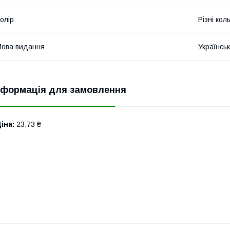
олір
Різні кол
ова видання
Українсь
нформація для замовлення
іна:
23,73 ₴