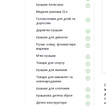
Іграшки Антистрес
Медичні рюкзаки 21л
Головоломки для дітей та
дорослих
Дерев'яні іграшки
Іграшки для дівчаток
Ручки, олівці, фломастери,
маркери
М'які іграшки
Товари для спорту
Іграшки для малюків
Товари для немовлят та
новонароджених
С
Іграшки для хлопчиків
м
д
Іграшкова дитяча зброя
с
Дитячі конструктори
н