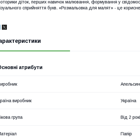
оторики діток, перших навичок малювання, формування у свідомост
ізуального сприйняття букв. «Розмальовка для малят» - це корисн
арактеристики
Основні атрибути
иробник
Апельсин
раїна виробник
Україна
ікова група
Від 2 рок
атеріал
Папір