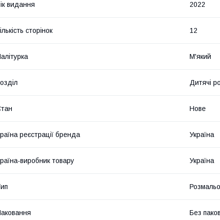
ік видання
2022
ількість сторінок
12
алітурка
М'який
озділ
Дитячі р
Стан
Нове
раїна реєстрації бренда
Україна
раїна-виробник товару
Україна
ип
Розмальо
аковання
Без пако