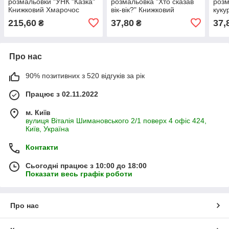
розмальовки "УНК "Казка"
розмальовка "Хто сказав
розм
Книжковий Хмарочос
вік-вік?" Книжковий
куку
379501 Колобок, Курочка
Хмарочос 404034, 8
Хмар
215,60
37,80
37,
₴
₴
Ряба, Ріпка
сторінок
стор
Про нас
90% позитивних з 520 відгуків за рік
Працює з 02.11.2022
м. Київ
вулиця Віталія Шимановського 2/1 поверх 4 офіс 424,
Київ, Україна
Контакти
Сьогодні працює з 10:00 до 18:00
Показати весь графік роботи
Про нас