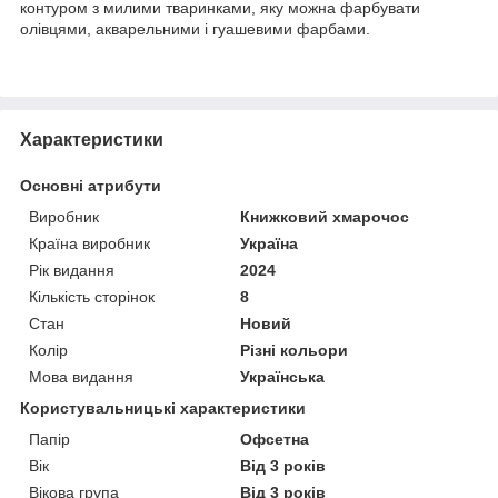
контуром з милими тваринками, яку можна фарбувати
олівцями, акварельними і гуашевими фарбами.
Характеристики
Основні атрибути
Виробник
Книжковий хмарочос
Країна виробник
Україна
Рік видання
2024
Кількість сторінок
8
Стан
Новий
Колір
Різні кольори
Мова видання
Українська
Користувальницькі характеристики
Папір
Офсетна
Вік
Від 3 років
Вікова група
Від 3 років