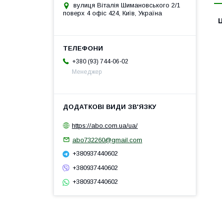
вулиця Віталія Шимановського 2/1
поверх 4 офіс 424, Київ, Україна
Ц
+380 (93) 744-06-02
Менеджер
https://abo.com.ua/ua/
abo732260@gmail.com
+380937440602
+380937440602
+380937440602