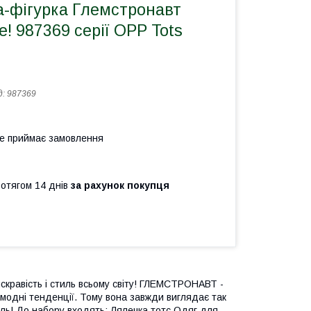
а-фігурка Глемстронавт
se! 987369 серії OPP Tots
д:
987369
не приймає замовлення
ротягом 14 днів
за рахунок покупця
яскравість і стиль всьому світу! ГЛЕМСТРОНАВТ -
 модні тенденції. Тому вона завжди виглядає так
иль! До набору входять: Лялечка тотс Одяг для