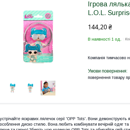
Ігрова ляльк
L.O.L. Surpri
144,20 ₴
В наявності 1 од.
Ко
Компанія тимчасово 
повернення товару п
устрічайте яскравих лялечок серії 'OPP Tots'. Вони демонструють 
особлення диско стилю. Вона любить комбінувати вечірній одяг та
яюче та гарно! Зберіть усю колекцію OPP Tots та обирайте свій ст