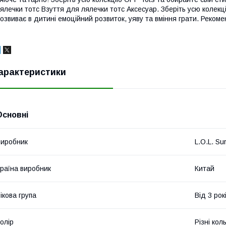
ялечки тотс Взуття для лялечки тотс Аксесуар. Зберіть усю колекці
озвиває в дитині емоційний розвиток, уяву та вміння грати. Рекомен
арактеристики
Основні
иробник
L.O.L. Sur
раїна виробник
Китай
ікова група
Від 3 рок
олір
Різні кол