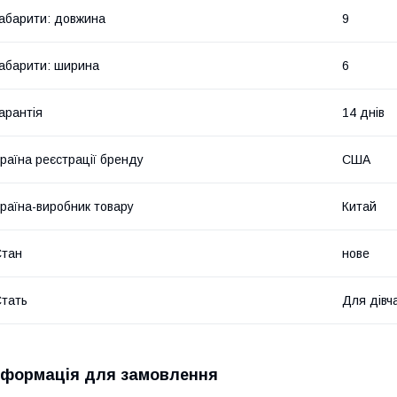
абарити: довжина
9
абарити: ширина
6
арантія
14 днів
раїна реєстрації бренду
США
раїна-виробник товару
Китай
Стан
нове
тать
Для дівч
нформація для замовлення