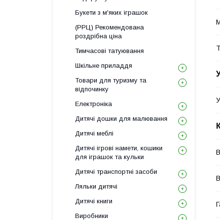
Букети з м'яких іграшок
М
(РРЦ) Рекомендована
роздрібна ціна
Т
Тимчасові татуювання
Шкільне приладдя
Товари для туризму та
відпочинку
У
Електроніка
Дитячі дошки для малювання
Дитячі меблі
Дитячі ігрові намети, кошики
В
для іграшок та кульки
Дитячі транспортні засоби
В
Ляльки дитячі
Дитячі книги
Г
Виробники