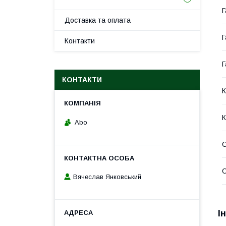
Г
Доставка та оплата
Г
Контакти
Г
КОНТАКТИ
К
К
Abo
С
Вячеслав Янковський
І