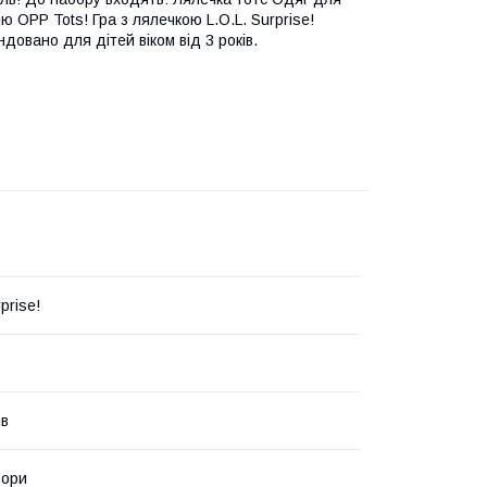
ю OPP Tots! Гра з лялечкою L.O.L. Surprise!
довано для дітей віком від 3 років.
prise!
ів
ьори