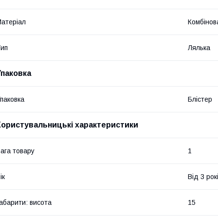
атеріал
Комбінов
ип
Лялька
Упаковка
паковка
Блістер
Користувальницькі характеристики
ага товару
1
ік
Від 3 рок
абарити: висота
15