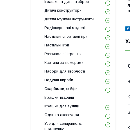
Іграшкова дитяча зброя
л
Дитячі конструктори
р
Дитячі Музичні Інструменти
Радіокеровані моделі
Настільні спортивні ігри
Х
Настільні ігри
Розвивальні іграшки
Картини за номерами
Набори для творчості
Надувні вироби
В
Скарбилки, сейфи
К
Іграшки тварини
Іграшки для вулиці
В
Одяг та аксесуари
Усе для священного,
К
подарунку