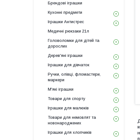
Брендові іграшки
Кухонні предмети
Іграшки Антистрес
Медичні рюкзаки 21л
Головоломки для дітей та
дорослих
Дерев'яні іграшки
Іграшки для дівчаток
Ручки, олівці, фломастери,
маркери
М'які іграшки
Товари для спорту
Іграшки для малюків
Товари для немовлят та
Д
новонароджених
к
Іграшки для хлопчиків
н
п