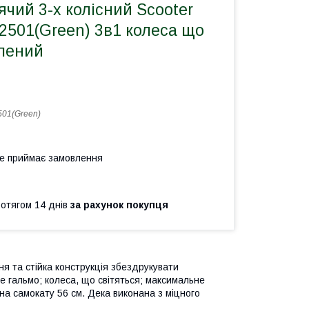
чий 3-х колісний Scooter
C2501(Green) 3в1 колеса що
елений
01(Green)
не приймає замовлення
ротягом 14 днів
за рахунок покупця
ня та стійка конструкція збездрукувати
 гальмо; колеса, що світяться; максимальне
на самокату 56 см. Дека виконана з міцного