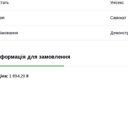
тать
Унісекс
ип
Самокат
аковання
Демонстр
нформація для замовлення
іна:
1 894,20 ₴