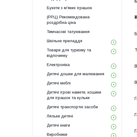
М
Букети з м'яких іграшок
(РРЦ) Рекомендована
роздрібна ціна
Тимчасові татуювання
Б
Шкільне приладдя
Т
Товари для туризму та
відпочинку
Електроніка
В
Дитячі дошки для малювання
В
Дитячі меблі
Дитячі ігрові намети, кошики
для іграшок та кульки
Г
Дитячі транспортні засоби
Г
Ляльки дитячі
Дитячі книги
Г
Виробники