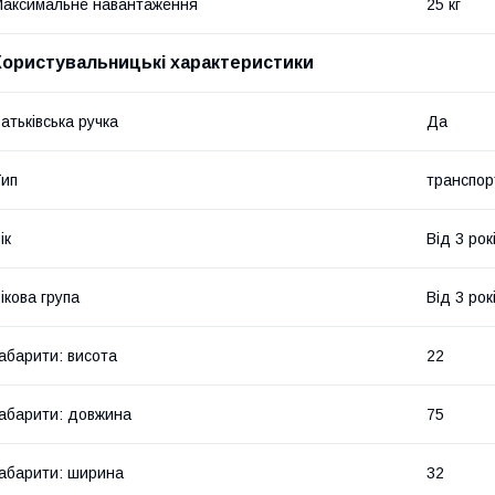
аксимальне навантаження
25 кг
Користувальницькі характеристики
атьківська ручка
Да
ип
транспор
ік
Від 3 рок
ікова група
Від 3 рок
абарити: висота
22
абарити: довжина
75
абарити: ширина
32