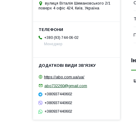
С
вулиця Віталія Шимановського 2/1
поверх 4 офіс 424, Київ, Україна
Т
П
+380 (93) 744-06-02
Менеджер
І
https://abo.com.ua/ua/
Ц
abo732260@gmail.com
+380937440602
+380937440602
+380937440602