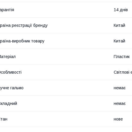
арантія
14 днів
раїна реєстрації бренду
Китай
раїна-виробник товару
Китай
атеріал
Пластик
собливості
Світлові
учне гальмо
немає
Складний
немає
Стан
нове