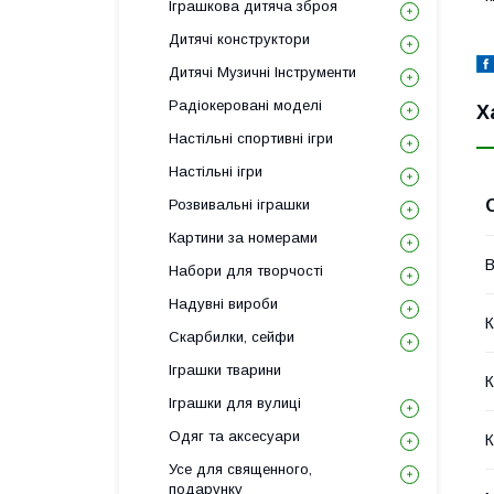
Іграшкова дитяча зброя
Дитячі конструктори
Дитячі Музичні Інструменти
Радіокеровані моделі
Х
Настільні спортивні ігри
Настільні ігри
Розвивальні іграшки
Картини за номерами
В
Набори для творчості
Надувні вироби
К
Скарбилки, сейфи
Іграшки тварини
К
Іграшки для вулиці
Одяг та аксесуари
К
Усе для священного,
подарунку