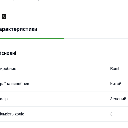
арактеристики
Основні
иробник
Bambi
раїна виробник
Китай
олір
Зелений
ількість коліс
3