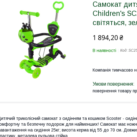
Самокат дитя
Children's S
світяться, з
1 894,20 ₴
В наявності
Код:
SC25
Компанія тимчасово 
повернення товару п
итячий триколісний самокат з сидінням та кошиком Scooter - сидін
омфортну та безпечну подорож для найменших! Самокат має ножне
авантаження на сидіння 25кг; висота керма від 55 до 70 см. Довжи
ластику, металева рульова стійка