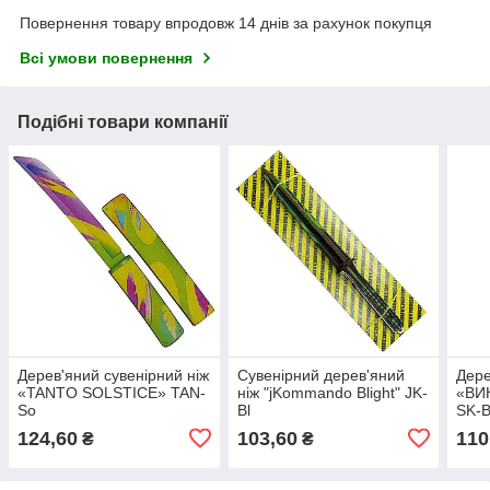
Повернення товару впродовж 14 днів за рахунок покупця
Всі умови повернення
Подібні товари компанії
Дерев'яний сувенірний ніж
Сувенірний дерев'яний
Дере
«TANTO SOLSTICE» TAN-
ніж "jKommando Blight" JK-
«ВИ
So
Bl
SK-
124,60
103,60
110
₴
₴