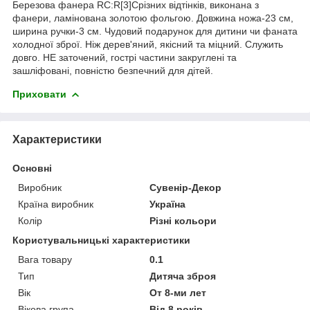
Березова фанера RC:R[3]Cрізних відтінків, виконана з
фанери, ламінована золотою фольгою. Довжина ножа-23 см,
ширина ручки-3 см. Чудовий подарунок для дитини чи фаната
холодної зброї. Ніж дерев'яний, якісний та міцний. Служить
довго. НЕ заточений, гострі частини закруглені та
зашліфовані, повністю безпечний для дітей.
Приховати
Характеристики
Основні
Виробник
Сувенір-Декор
Країна виробник
Україна
Колір
Різні кольори
Користувальницькі характеристики
Вага товару
0.1
Тип
Дитяча зброя
Вік
От 8-ми лет
Вікова група
Від 8 років