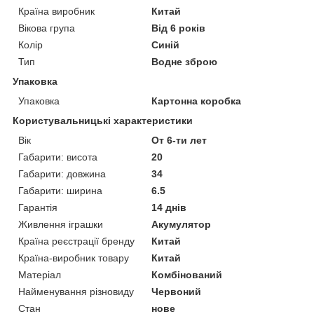
Країна виробник
Китай
Вікова група
Від 6 років
Колір
Синій
Тип
Водне зброю
Упаковка
Упаковка
Картонна коробка
Користувальницькі характеристики
Вік
От 6-ти лет
Габарити: висота
20
Габарити: довжина
34
Габарити: ширина
6.5
Гарантія
14 днів
Живлення іграшки
Акумулятор
Країна реєстрації бренду
Китай
Країна-виробник товару
Китай
Матеріал
Комбінований
Найменування різновиду
Червоний
Стан
нове