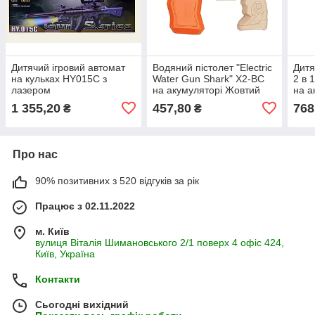
Дитячий ігровий автомат
Водяний пістолет "Electric
Дитя
на кульках HY015C з
Water Gun Shark" X2-BC
2 в 
лазером
на акумуляторі Жовтий
на а
1 355,20
457,80
768
₴
₴
Про нас
90% позитивних з 520 відгуків за рік
Працює з 02.11.2022
м. Київ
вулиця Віталія Шимановського 2/1 поверх 4 офіс 424,
Київ, Україна
Контакти
Сьогодні вихідний