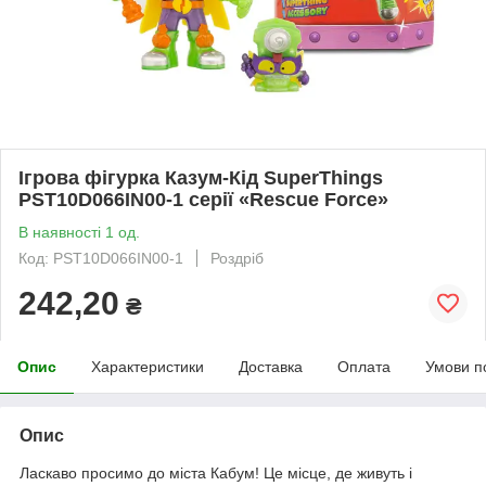
Ігрова фігурка Казум-Кід SuperThings
PST10D066IN00-1 серії «Rescue Force»
В наявності 1 од.
Код: PST10D066IN00-1
Роздріб
242,20
₴
Опис
Характеристики
Доставка
Оплата
Умови п
Опис
Ласкаво просимо до міста Кабум! Це місце, де живуть і