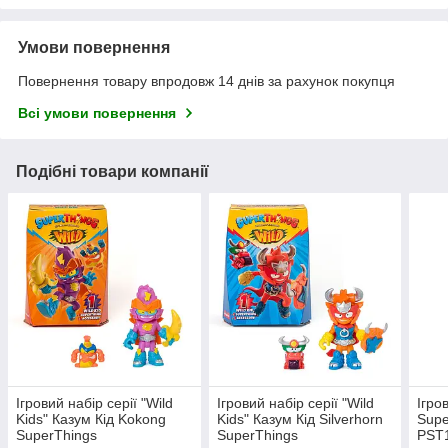
Умови повернення
Повернення товару впродовж 14 днів за рахунок покупця
Всі умови повернення
Подібні товари компанії
Ігровий набір серії "Wild
Ігровий набір серії "Wild
Ігро
Kids" Казум Кід Kokong
Kids" Казум Кід Silverhorn
Supe
SuperThings
SuperThings
PST1