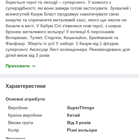
борються герої та лиходії – суперсингс. У кожного є
суперздібності, які вони завжди готові застосувати. Зухвалий і
всемогутній Казум Бласт продовжує накопичувати свою
енергію та спричиняти металевий хаос, якого ще ніколи не
бачили в місті. У Кабум Сіті з'явилися нові герої, з новою
бронею металевого кольору! У колекції 6 персонажів:
Вотермакс, Тулікіт, Старлок, Кешильйон, Брейкманія та
Фанфаєр. Зберіть їх усі! У наборі: 1 Казум-кід 1 фігурка
суперсингс Аксесуар Лист колекціонера. Рекомендовано для
дітей віком від 3 років
Приховати
Характеристики
Основні атрибути
Виробник
SuperThings
Країна виробник
Китай
Вікова група
Від 3 років
Колір
Різні кольори
Упаковка