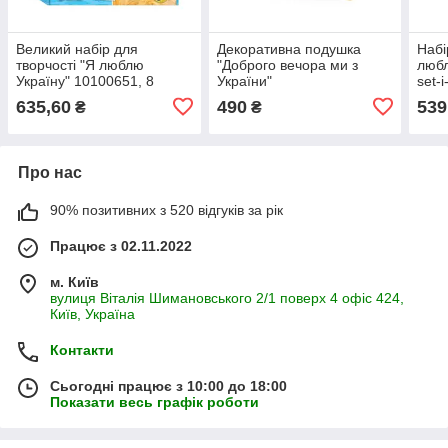
Великий набір для
Декоративна подушка
Набі
творчості "Я люблю
"Доброго вечора ми з
любл
Україну" 10100651, 8
України"
set-i
виробів своїми руками
FWPPILLOW22BLYL00, 38
635,60
490
539
₴
₴
см
Про нас
90% позитивних з 520 відгуків за рік
Працює з 02.11.2022
м. Київ
вулиця Віталія Шимановського 2/1 поверх 4 офіс 424,
Київ, Україна
Контакти
Сьогодні працює з 10:00 до 18:00
Показати весь графік роботи