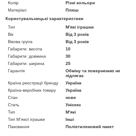
Колір
Різні кольори
Матеріал
Плюш
Користувальницькі характеристики
Тип
М'які іграшки
Вік
Від 3 років
Вікова група
Від 3 років
Габарити: висота
10
Габарити: довжина
30
Габарити: ширина
25
Гарантія
Обміну та поверненню не
підлягає
Країна реєстрації бренду
Україна
Країна-виробник товару
Україна
Стан
нове
Стать
Унісекс
Тип
М'які
Тип М'якої іграшки
Інші
Паковання
Поліетиленовий пакет