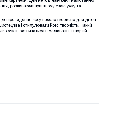
ікальні картинки. Цей метод навчання малюванню
ння, розвиваючи при цьому свою уяву та
для проведення часу весело і корисно для дітей
мистецтва і стимулювати його творчість. Такий
кі хочуть розвиватися в малюванні і творчій