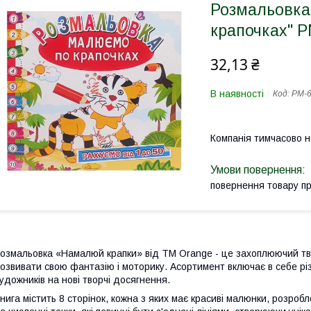
Розмальовка
крапочках" Р
32,13 ₴
В наявності
Код:
РМ-6
Компанія тимчасово 
повернення товару п
озмальовка «Намалюй крапки» від ТМ Orange - це захоплюючий тво
озвивати свою фантазію і моторику. Асортимент включає в себе рі
удожників на нові творчі досягнення.
нига містить 8 сторінок, кожна з яких має красиві малюнки, розроб