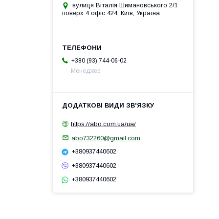
вулиця Віталія Шимановського 2/1
поверх 4 офіс 424, Київ, Україна
+380 (93) 744-06-02
Менеджер
https://abo.com.ua/ua/
abo732260@gmail.com
+380937440602
+380937440602
+380937440602