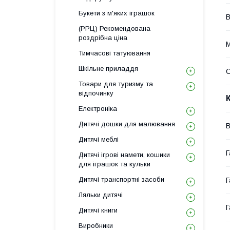
Букети з м'яких іграшок
В
(РРЦ) Рекомендована
роздрібна ціна
М
Тимчасові татуювання
Шкільне приладдя
С
Товари для туризму та
відпочинку
Електроніка
Дитячі дошки для малювання
В
Дитячі меблі
Г
Дитячі ігрові намети, кошики
для іграшок та кульки
Дитячі транспортні засоби
Г
Ляльки дитячі
Г
Дитячі книги
Виробники