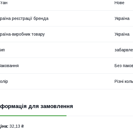
Стан
Нове
раїна реєстрації бренда
Україна
раїна-виробник товару
Україна
ип
забарвл
аковання
Без пако
олір
Різні кол
нформація для замовлення
іна:
32,13 ₴