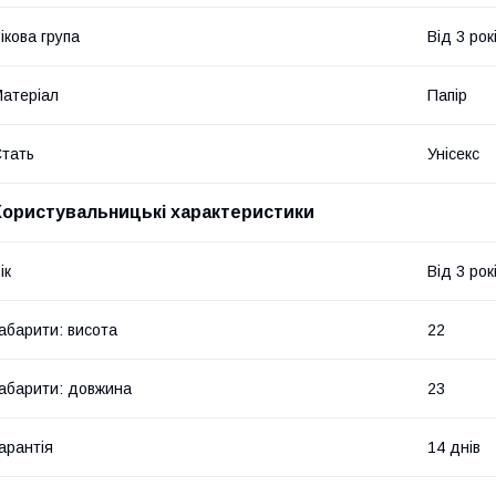
ікова група
Від 3 рок
атеріал
Папір
тать
Унісекс
Користувальницькі характеристики
ік
Від 3 рок
абарити: висота
22
абарити: довжина
23
арантія
14 днів