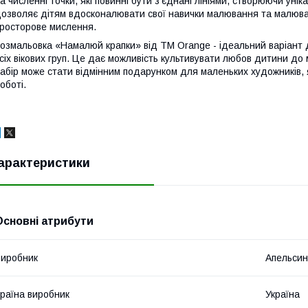
а численні точки, які повинні бути з'єднані лініями, створюючи ун
озволяє дітям вдосконалювати свої навички малювання та малюва
росторове мислення.
озмальовка «Намалюй крапки» від ТМ Orange - ідеальний варіант 
сіх вікових груп. Це дає можливість культивувати любов дитини до 
абір може стати відмінним подарунком для маленьких художників, я
оботі.
арактеристики
Основні атрибути
иробник
Апельсин
раїна виробник
Україна