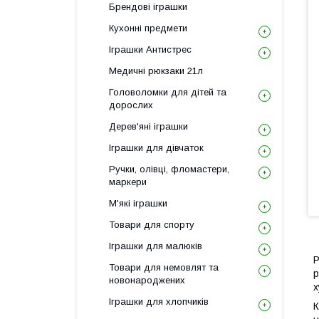
Брендові іграшки
Кухонні предмети
Іграшки Антистрес
Медичні рюкзаки 21л
Головоломки для дітей та
дорослих
Дерев'яні іграшки
Іграшки для дівчаток
Ручки, олівці, фломастери,
маркери
М'які іграшки
Товари для спорту
Іграшки для малюків
Р
Товари для немовлят та
р
новонароджених
х
Іграшки для хлопчиків
К