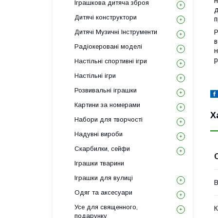
н
Іграшкова дитяча зброя
д
Дитячі конструктори
п
Дитячі Музичні Інструменти
Р
в
Радіокеровані моделі
н
р
Настільні спортивні ігри
Настільні ігри
Розвивальні іграшки
Картини за номерами
Х
Набори для творчості
Надувні вироби
Скарбилки, сейфи
Іграшки тварини
Іграшки для вулиці
В
Одяг та аксесуари
Усе для священного,
К
подарунку