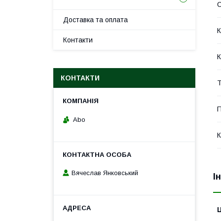
Доставка та оплата
К
Контакти
К
КОНТАКТИ
Т
П
Abo
К
Вячеслав Янковський
І
Ц