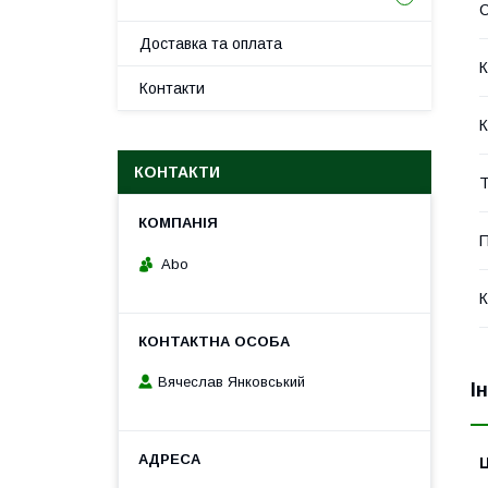
Доставка та оплата
К
Контакти
К
КОНТАКТИ
Т
П
Abo
К
Вячеслав Янковський
І
Ц