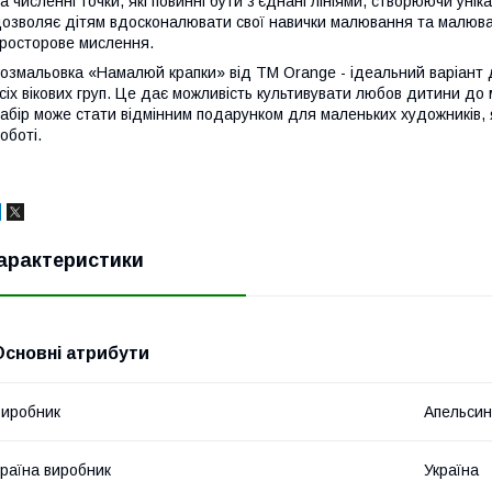
а численні точки, які повинні бути з'єднані лініями, створюючи ун
озволяє дітям вдосконалювати свої навички малювання та малюва
росторове мислення.
озмальовка «Намалюй крапки» від ТМ Orange - ідеальний варіант 
сіх вікових груп. Це дає можливість культивувати любов дитини до 
абір може стати відмінним подарунком для маленьких художників, я
оботі.
арактеристики
Основні атрибути
иробник
Апельсин
раїна виробник
Україна