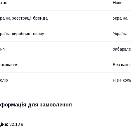
Стан
Нове
раїна реєстрації бренда
Україна
раїна-виробник товару
Україна
ип
забарвл
аковання
Без пако
олір
Різні кол
нформація для замовлення
іна:
32,13 ₴