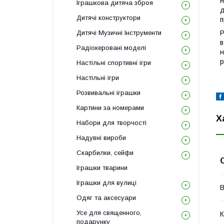
н
Іграшкова дитяча зброя
д
Дитячі конструктори
п
Дитячі Музичні Інструменти
Р
в
Радіокеровані моделі
н
р
Настільні спортивні ігри
Настільні ігри
Розвивальні іграшки
Картини за номерами
Х
Набори для творчості
Надувні вироби
Скарбилки, сейфи
Іграшки тварини
Іграшки для вулиці
В
Одяг та аксесуари
Усе для священного,
К
подарунку