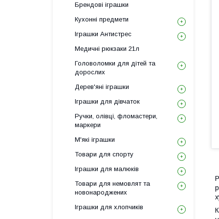
Брендові іграшки
Кухонні предмети
Іграшки Антистрес
Медичні рюкзаки 21л
Головоломки для дітей та
дорослих
Дерев'яні іграшки
Іграшки для дівчаток
Ручки, олівці, фломастери,
маркери
М'які іграшки
Товари для спорту
Іграшки для малюків
Р
Товари для немовлят та
р
новонароджених
х
Іграшки для хлопчиків
К