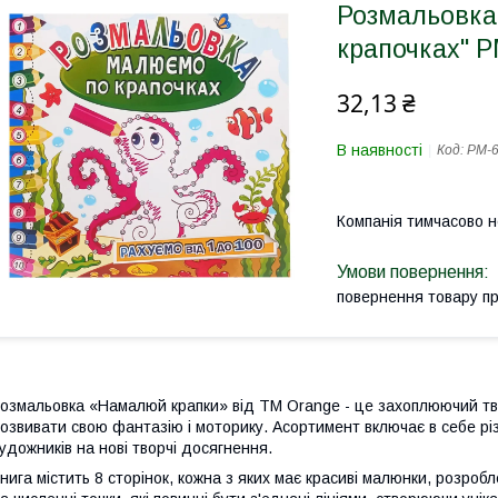
Розмальовка
крапочках" Р
32,13 ₴
В наявності
Код:
РМ-6
Компанія тимчасово 
повернення товару п
озмальовка «Намалюй крапки» від ТМ Orange - це захоплюючий тво
озвивати свою фантазію і моторику. Асортимент включає в себе рі
удожників на нові творчі досягнення.
нига містить 8 сторінок, кожна з яких має красиві малюнки, розроб