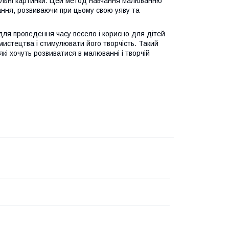
ікальні картинки. Цей метод навчання малюванню
ння, розвиваючи при цьому свою уяву та
для проведення часу весело і корисно для дітей
мистецтва і стимулювати його творчість. Такий
кі хочуть розвиватися в малюванні і творчій