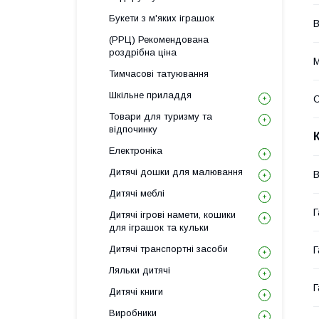
Букети з м'яких іграшок
В
(РРЦ) Рекомендована
роздрібна ціна
М
Тимчасові татуювання
Шкільне приладдя
С
Товари для туризму та
відпочинку
Електроніка
Дитячі дошки для малювання
В
Дитячі меблі
Г
Дитячі ігрові намети, кошики
для іграшок та кульки
Дитячі транспортні засоби
Г
Ляльки дитячі
Г
Дитячі книги
Виробники