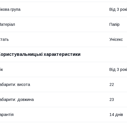
ікова група
Від 3 рок
атеріал
Папір
тать
Унісекс
Користувальницькі характеристики
ік
Від 3 рок
абарити: висота
22
абарити: довжина
23
арантія
14 днів