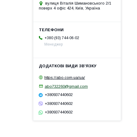
вулиця Віталія Шимановського 2/1
поверх 4 офіс 424, Київ, Україна
+380 (93) 744-06-02
Менеджер
https://abo.com.ua/ua/
abo732260@gmail.com
+380937440602
+380937440602
+380937440602