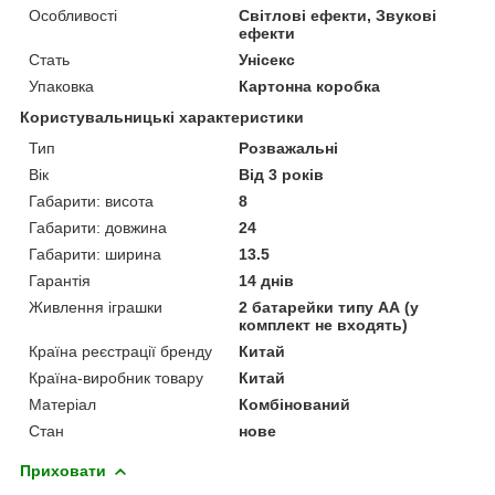
Особливості
Світлові ефекти, Звукові
ефекти
Стать
Унісекс
Упаковка
Картонна коробка
Користувальницькі характеристики
Тип
Розважальні
Вік
Від 3 років
Габарити: висота
8
Габарити: довжина
24
Габарити: ширина
13.5
Гарантія
14 днів
Живлення іграшки
2 батарейки типу АА (у
комплект не входять)
Країна реєстрації бренду
Китай
Країна-виробник товару
Китай
Матеріал
Комбінований
Стан
нове
Приховати