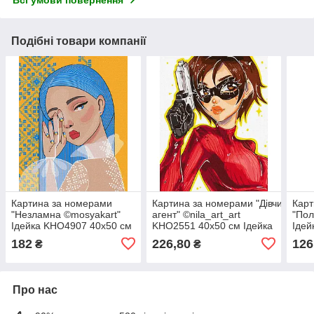
Всі умови повернення
Подібні товари компанії
Картина за номерами
Картина за номерами "Дівчина-
Карт
"Незламна ©mosyakart"
агент" ©nila_art_art
"Пол
Ідейка KHO4907 40х50 см
KHO2551 40х50 см Ідейка
Ідей
182
226,80
126
₴
₴
Про нас