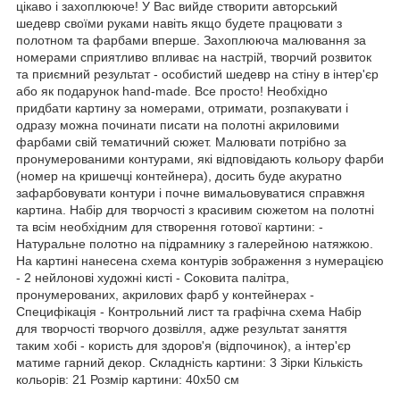
цікаво і захоплююче! У Вас вийде створити авторський
шедевр своїми руками навіть якщо будете працювати з
полотном та фарбами вперше. Захоплююча малювання за
номерами сприятливо впливає на настрій, творчий розвиток
та приємний результат - особистий шедевр на стіну в інтер'єр
або як подарунок hand-made. Все просто! Необхідно
придбати картину за номерами, отримати, розпакувати і
одразу можна починати писати на полотні акриловими
фарбами свій тематичний сюжет. Малювати потрібно за
пронумерованими контурами, які відповідають кольору фарби
(номер на кришечці контейнера), досить буде акуратно
зафарбовувати контури і почне вимальовуватися справжня
картина. Набір для творчості з красивим сюжетом на полотні
та всім необхідним для створення готової картини: -
Натуральне полотно на підрамнику з галерейною натяжкою.
На картині нанесена схема контурів зображення з нумерацією
- 2 нейлонові художні кисті - Соковита палітра,
пронумерованих, акрилових фарб у контейнерах -
Специфікація - Контрольний лист та графічна схема Набір
для творчості творчого дозвілля, адже результат заняття
таким хобі - користь для здоров'я (відпочинок), а інтер'єр
матиме гарний декор. Складність картини: 3 Зірки Кількість
кольорів: 21 Розмір картини: 40х50 см