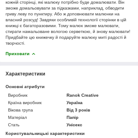
кожній сторінці, які малюку потрібно буде домалювати. Він
зможе домальовувати за підказками, наприклад, обводити
гриву леву по пунктиру. Або ж доповнювати малюнки на
власний розсуд! Завдяки особливій технології сторінки в цій
книжці є багаторазовими. Тому малюк зможе малювати,
стирати намальоване вологою серветкою, й знову малювати!
Придбайте цю книжечку й подаруйте малюку миті радості й
творчості.
Приховати
Характеристики
Основні атрибути
Виробник
Ranok Creative
Країна виробник
Україна
Вікова група
Від 3 років
Матеріал
Папір
Стать
Унісекс
Користувальницькі характеристики