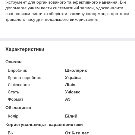
інструмент для організованого та ефективного навчання. Він
допомагає учням вести систематичні записи, удосконалити
свої навички листи та зберігати важливу інформацію протягом
тривалого часу для подальшого використання.
Характеристики
Основні
Виробник
Школярик
Країна виробник
Україна
Лініювання
Лінія
Стать
Унісекс
Формат
A5
Обкладинка
Колір
Білий
Користувальницькі характеристики
Вік
От 6-ти лет