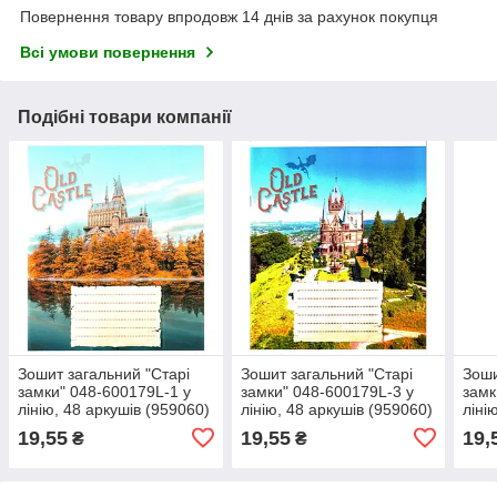
Повернення товару впродовж 14 днів за рахунок покупця
Всі умови повернення
Подібні товари компанії
Зошит загальний "Старі
Зошит загальний "Старі
Зоши
замки" 048-600179L-1 у
замки" 048-600179L-3 у
замк
лінію, 48 аркушів (959060)
лінію, 48 аркушів (959060)
ліні
19,55
19,55
19,
₴
₴