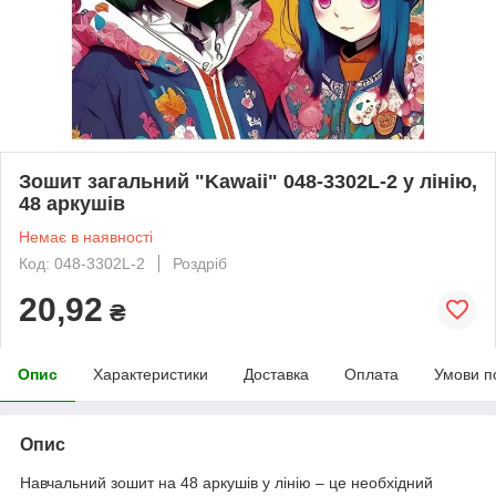
Зошит загальний "Kawaii" 048-3302L-2 у лінію,
48 аркушів
Немає в наявності
Код: 048-3302L-2
Роздріб
20,92
₴
Опис
Характеристики
Доставка
Оплата
Умови п
Опис
Навчальний зошит на 48 аркушів у лінію – це необхідний