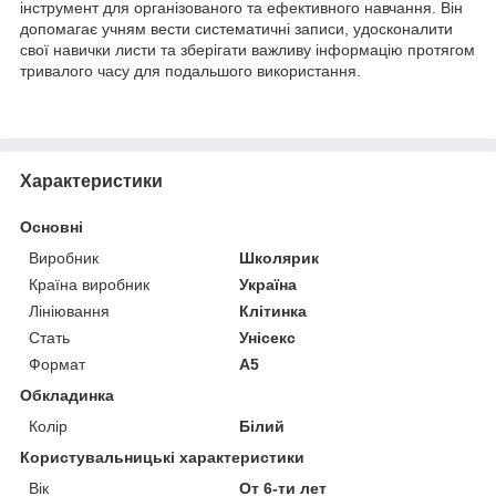
інструмент для організованого та ефективного навчання. Він
допомагає учням вести систематичні записи, удосконалити
свої навички листи та зберігати важливу інформацію протягом
тривалого часу для подальшого використання.
Характеристики
Основні
Виробник
Школярик
Країна виробник
Україна
Лініювання
Клітинка
Стать
Унісекс
Формат
A5
Обкладинка
Колір
Білий
Користувальницькі характеристики
Вік
От 6-ти лет