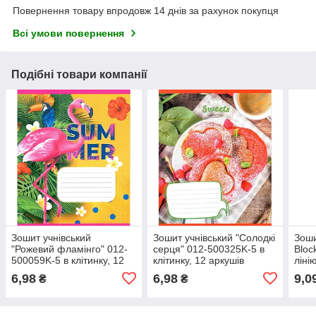
Повернення товару впродовж 14 днів за рахунок покупця
Всі умови повернення
Подібні товари компанії
Зошит учнівський
Зошит учнівський "Солодкі
Зоши
"Рожевий фламінго" 012-
серця" 012-500325K-5 в
Bloc
500059K-5 в клітинку, 12
клітинку, 12 аркушів
ліні
аркушів (959050)
(959050)
6,98
6,98
9,0
₴
₴