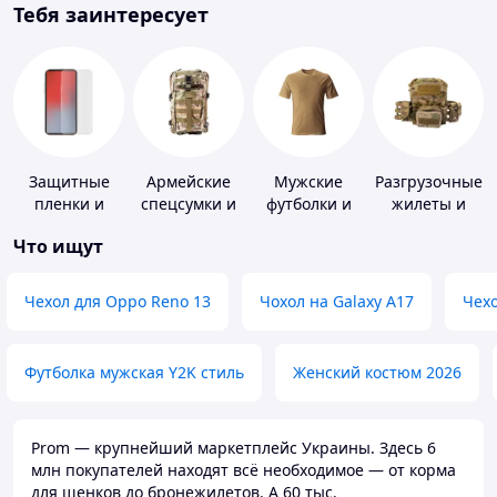
Тебя заинтересует
Защитные
Армейские
Мужские
Разгрузочные
пленки и
спецсумки и
футболки и
жилеты и
стекла для
рюкзаки
майки
плитоноски
Что ищут
портативных
без плит
устройств
Чехол для Oppo Reno 13
Чохол на Galaxy A17
Чехо
Футболка мужская Y2K стиль
Женский костюм 2026
Prom — крупнейший маркетплейс Украины. Здесь 6
млн покупателей находят всё необходимое — от корма
для щенков до бронежилетов. А 60 тыс.