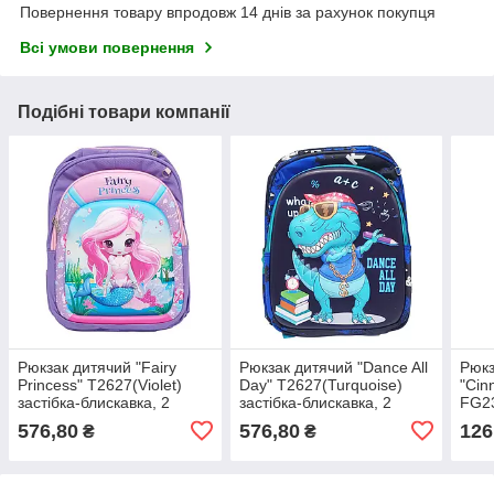
Повернення товару впродовж 14 днів за рахунок покупця
Всі умови повернення
Подібні товари компанії
Рюкзак дитячий "Fairy
Рюкзак дитячий "Dance All
Рюкз
Princess" T2627(Violet)
Day" T2627(Turquoise)
"Cin
застібка-блискавка, 2
застібка-блискавка, 2
FG23
відділення
відділення
6,5 
576,80
576,80
126
₴
₴
блис