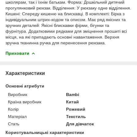
школярам, ​​так і їхнім батькам. Форма: Дошкільний дитячий
прогулянковий рюкзак. Відділення: У рюкзаку одне відділення.
Кишені: Спереду кишеню на блискавці. В комплекті: Бірка з
індивідуальним штрих-кодом та описом. Має ряд якісних та
зручних деталей: Якісні блискавки фірми, бігунки та
фурнітура. Додатковими рядками для зміцнення прошиті всі
місця, на які припадають основні навантаження. Верхня
зручна тканинна ручка для перенесення рюкзака.
Приховати
Характеристики
Основні атрибути
Виробник
Bambi
Країна виробник
Китай
Колір
Рожевий
Матеріал
Текстиль
Стать
Для дівчаток
Користувальницькі характеристики