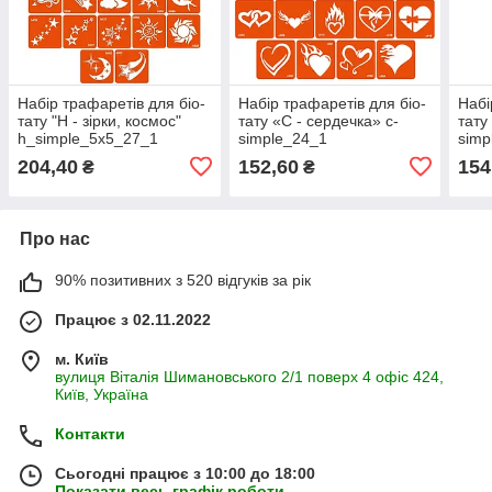
Набір трафаретів для біо-
Набір трафаретів для біо-
Набі
тату "H - зірки, космос"
тату «C - сердечка» c-
тату
h_simple_5x5_27_1
simple_24_1
simp
204,40
152,60
154
₴
₴
Про нас
90% позитивних з 520 відгуків за рік
Працює з 02.11.2022
м. Київ
вулиця Віталія Шимановського 2/1 поверх 4 офіс 424,
Київ, Україна
Контакти
Сьогодні працює з 10:00 до 18:00
Показати весь графік роботи