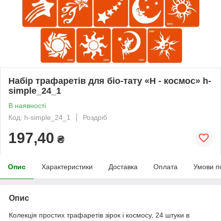
Набір трафаретів для біо-тату «H - космос» h-
simple_24_1
В наявності
Код: h-simple_24_1
Роздріб
197,40
₴
Опис
Характеристики
Доставка
Оплата
Умови п
Опис
Колекція простих трафаретів зірок і космосу, 24 штуки в