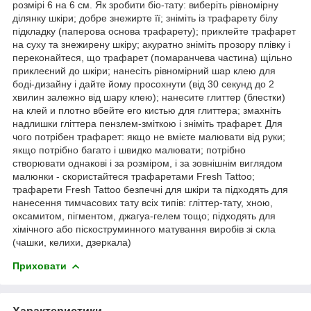
розмірі 6 на 6 см. Як зробити біо-тату: виберіть рівномірну
ділянку шкіри; добре знежирте її; зніміть із трафарету білу
підкладку (паперова основа трафарету); приклейте трафарет
на суху та знежирену шкіру; акуратно зніміть прозору плівку і
переконайтеся, що трафарет (помаранчева частина) щільно
приклеєний до шкіри; нанесіть рівномірний шар клею для
боді-дизайну і дайте йому просохнути (від 30 секунд до 2
хвилин залежно від шару клею); нанесите глиттер (блестки)
на клей и плотно вбейте его кистью для глиттера; змахніть
надлишки гліттера пензлем-зміткою і зніміть трафарет. Для
чого потрібен трафарет: якщо не вмієте малювати від руки;
якщо потрібно багато і швидко малювати; потрібно
створювати однакові і за розміром, і за зовнішнім виглядом
малюнки - скористайтеся трафаретами Fresh Tattoo;
трафарети Fresh Tattoo безпечні для шкіри та підходять для
нанесення тимчасових тату всіх типів: гліттер-тату, хною,
оксамитом, пігментом, джагуа-гелем тощо; підходять для
хімічного або піскоструминного матування виробів зі скла
(чашки, келихи, дзеркала)
Приховати