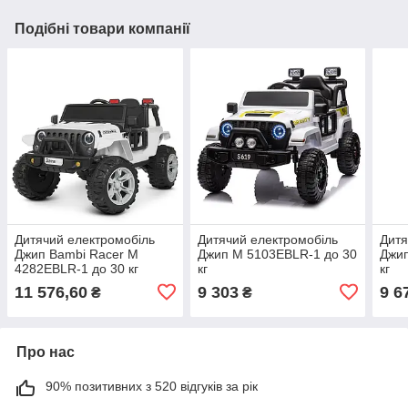
Подібні товари компанії
Дитячий електромобіль
Дитячий електромобіль
Дитя
Джип Bambi Racer M
Джип M 5103EBLR-1 до 30
Джип
4282EBLR-1 до 30 кг
кг
кг
11 576,60
9 303
9 6
₴
₴
Про нас
90% позитивних з 520 відгуків за рік