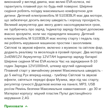
виконаний у вигляді джипа, має великі EVA колеса, які
гарантують плавний рух по будь-якій поверхні. Шкіряне
сидіння роблять поїздку максимально комфортною для
дитини. Дитячий електромобіль M 5103EBLR має два мотори,
що забезпечує досить високу швидкість і хорошу прохідність.
Великий акумулятор дає змогу довго насолоджуватися грою,
не турбуючись про заряд. Індикатор заряду батареї допоможе
вчасно зрозуміти, коли час підзарядити машину. Дитячий
електромобіль M 5103EBLR має кнопку старту і педаль газу,
які роблять керування машиною простим і захопливим.
Світлові та звукові ефекти, включно з музикою та світлом фар,
додають реалізму та веселощів в ігровий процес. Два мотори
2х40W/12V Акумулятор 12V/7AH Індикатор заряду батареї
Шкіряне сидіння М'які EVA колеса Час на заряджання 8-10
годин Зарядка 12V/1000mA, штекер круглий одинарний
Плавний старт у звичайному режимі Максимальна швидкість -
до 5 км/год Рух вперед-назад - тумблер Світлові та звукові
ефекти, світяться передні фари Музика, звук під час старту,
регулятор гучності Додаткові кнопки на панелі, MP3, USB
роз'єм Ремінь безпеки Максимальне навантаження - до 30 кг
Матеріал корпусу: міцний пластик Пульт дистанційного
керування 2,4G
Приховати