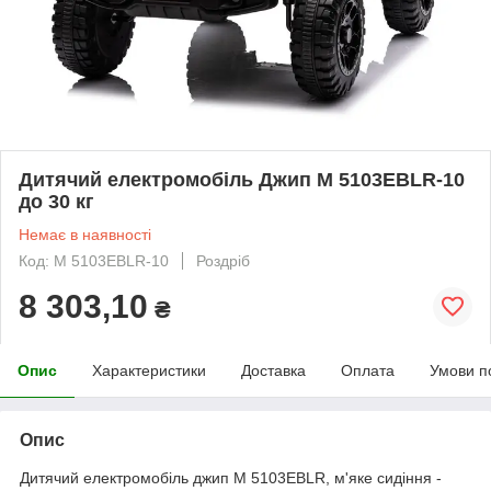
Дитячий електромобіль Джип M 5103EBLR-10
до 30 кг
Немає в наявності
Код: M 5103EBLR-10
Роздріб
8 303,10
₴
Опис
Характеристики
Доставка
Оплата
Умови п
Опис
Дитячий електромобіль джип M 5103EBLR, м'яке сидіння -