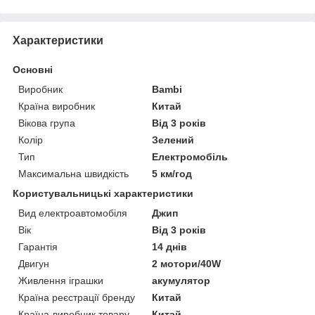
Характеристики
Основні
Виробник
Bambi
Країна виробник
Китай
Вікова група
Від 3 років
Колір
Зелений
Тип
Електромобіль
Максимальна швидкість
5 км/год
Користувальницькі характеристики
Вид електроавтомобіля
Джип
Вік
Від 3 років
Гарантія
14 днів
Двигун
2 мотори/40W
Живлення іграшки
акумулятор
Країна реєстрації бренду
Китай
Країна-виробник товару
Китай