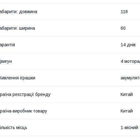
абарити: довжина
118
абарити: ширина
60
арантія
14 днів
вигун
4 мотора
ивлення іграшки
акумулят
раїна реєстрації бренду
Китай
раїна-виробник товару
Китай
ількість місць
1-місний