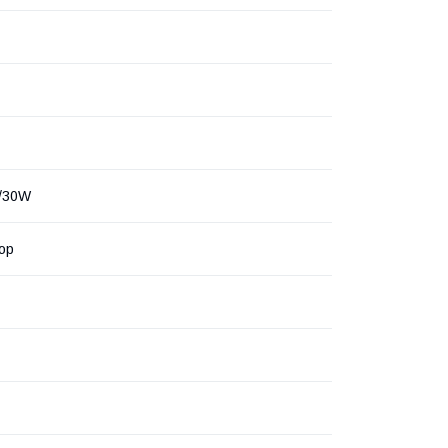
/30W
ор