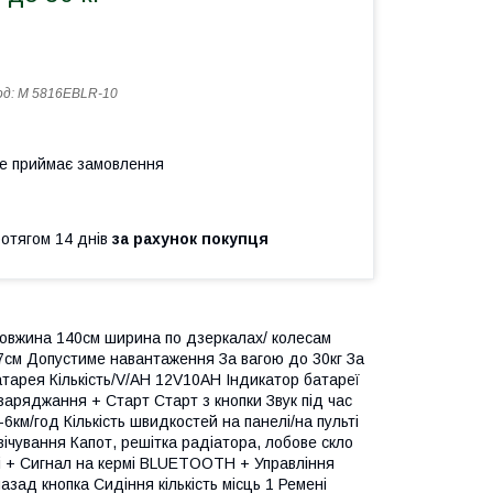
од:
M 5816EBLR-10
не приймає замовлення
ротягом 14 днів
за рахунок покупця
овжина 140см ширина по дзеркалах/ колесам
37см Допустиме навантаження За вагою до 30кг За
Батарея Кількість/V/AH 12V10AH Індикатор батареї
аряджання + Старт Старт з кнопки Звук під час
6км/год Кількість швидкостей на панелі/на пульті
ічування Капот, решітка радіатора, лобове скло
ті + Сигнал на кермі BLUETOOTH + Управління
ад кнопка Сидіння кількість місць 1 Ремені