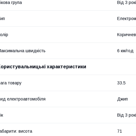
ікова група
Від 3 рок
ип
Електром
олір
Коричне
аксимальна швидкість
6 км/год
Користувальницькі характеристики
ага товару
33.5
ид електроавтомобіля
Джип
ік
Від 3 рок
абарити: висота
71