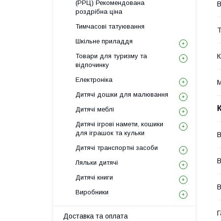
(РРЦ) Рекомендована
В
роздрібна ціна
Тимчасові татуювання
Т
Шкільне приладдя
Товари для туризму та
К
відпочинку
Електроніка
М
Дитячі дошки для малювання
Дитячі меблі
Дитячі ігрові намети, кошики
для іграшок та кульки
В
Дитячі транспортні засоби
В
Ляльки дитячі
Дитячі книги
В
Виробники
Г
Доставка та оплата