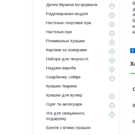
б
Дитячі Музичні Інструменти
д
Радіокеровані моделі
А
Б
Настільні спортивні ігри
к
Настільні ігри
к
Розвивальні іграшки
Картини за номерами
Набори для творчості
Х
Надувні вироби
Скарбилки, сейфи
Іграшки тварини
Іграшки для вулиці
Одяг та аксесуари
В
Усе для священного,
подарунку
К
Букети з м'яких іграшок