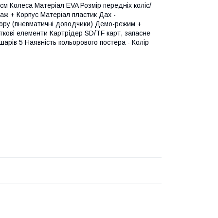
см Колеса Матеріал EVA Розмір передніх коліс/
таж + Корпус Матеріал пластик Дах -
гору (пневматичні доводчики) Демо-режим +
аткові елементи Картрідер SD/TF карт, запасне
шарів 5 Наявність кольорового постера - Колір