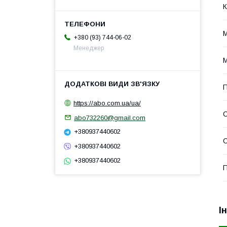
К
М
+380 (93) 744-06-02
Менеджер
М
https://abo.com.ua/ua/
abo732260@gmail.com
+380937440602
С
+380937440602
+380937440602
П
І