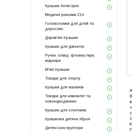
Іграшки Антистрес
Медичні рюкзаки 21л
Головоломки для дітей та
дорослих
Дерев'яні іграшки
Іграшки для дівчаток
Ручки, олівці, фломастери,
маркери
М'які іграшки
Товари для спорту
Іграшки для малюків
А
Товари для немовлят та
8
новонароджених
в
+
Іграшки для хлопчиків
с
1
Іграшкова дитяча зброя
К
Дитячі конструктори
П