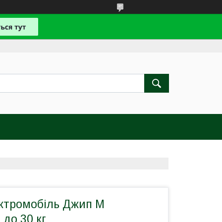
ктромобіль Джип M
до 30 кг