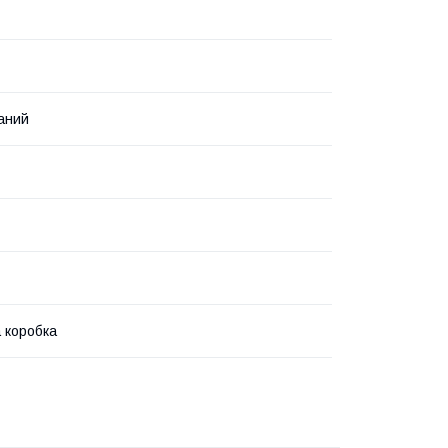
аний
 коробка