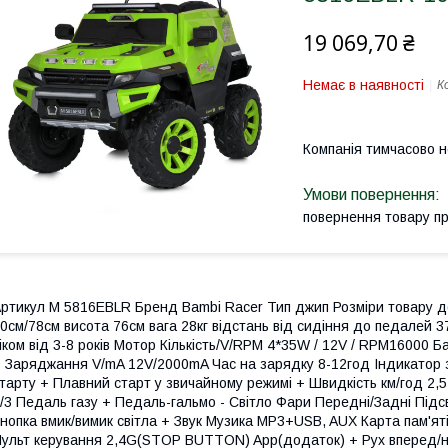
19 069,70 ₴
Немає в наявності
К
Компанія тимчасово 
повернення товару п
ртикул M 5816EBLR Бренд Bambi Racer Тип джип Розміри товару д
0см/78см висота 76см вага 28кг відстань від сидіння до педалей 
іком від 3-8 років Мотор Кількість/V/RPM 4*35W / 12V / RPM16000 
 Заряджання V/mA 12V/2000mA Час на зарядку 8-12год Індикатор з
тарту + Плавний старт у звичайному режимі + Швидкість км/год 2,5-
/3 Педаль газу + Педаль-гальмо - Світло Фари Передні/Задні Підсв
нопка вмик/вимик світла + Звук Музика MP3+USB, AUX Карта пам'я
ульт керування 2,4G(STOP BUTTON) App(додаток) + Рух вперед/наз