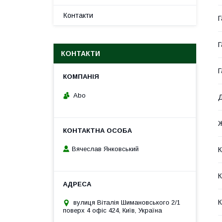
Контакти
Г
Г
КОНТАКТИ
Г
Abo
Д
Ж
Вячеслав Янковський
К
К
К
вулиця Віталія Шимановського 2/1
поверх 4 офіс 424, Київ, Україна