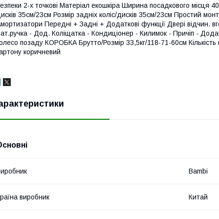
езпеки 2-х точкові Матеріал екошкіра Ширина посадкового місця 40
исків 35см/23см Розмір задніх коліс/дисків 35см/23см Простий мон
мортизатори Передні + Задні + Додаткові функції Двері відчин. в
ат.ручка - Дод. Коліщатка - Кондиціонер - Килимок - Причіп - Дод
олесо позаду КОРОБКА Брутто/Розмір 33,5кг/118-71-60см Кількість 
артону коричневий
арактеристики
Основні
иробник
Bambi
раїна виробник
Китай