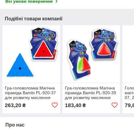
Всі умови повернення
Подібні товари компанії
Гра-головоломка Магічна
Гра-головоломка Магічна
Голо
піраміда Bambi PL-920-37
піраміда Bambi PL-920-39
магі
для розвитку мислення
для розвитку мислення
07, 
263,20
183,40
79,
₴
₴
Про нас