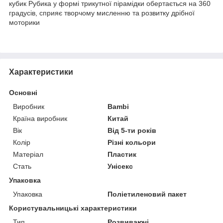
кубик Рубика у формі трикутної пірамідки обертається на 360
градусів, сприяє творчому мисленню та розвитку дрібної
моторики
Характеристики
Основні
Виробник
Bambi
Країна виробник
Китай
Вік
Від 5-ти років
Колір
Різні кольори
Матеріал
Пластик
Стать
Унісекс
Упаковка
Упаковка
Поліетиленовий пакет
Користувальницькі характеристики
Тип
Розвиваючі