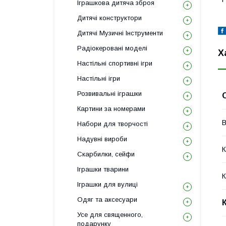
Іграшкова дитяча зброя
Дитячі конструктори
Дитячі Музичні Інструменти
Радіокеровані моделі
Х
Настільні спортивні ігри
Настільні ігри
Розвивальні іграшки
Картини за номерами
В
Набори для творчості
Надувні вироби
К
Скарбилки, сейфи
Іграшки тварини
К
Іграшки для вулиці
Одяг та аксесуари
Усе для священного,
подарунку