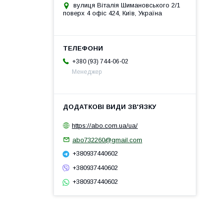
вулиця Віталія Шимановського 2/1
поверх 4 офіс 424, Київ, Україна
+380 (93) 744-06-02
Менеджер
https://abo.com.ua/ua/
abo732260@gmail.com
+380937440602
+380937440602
+380937440602