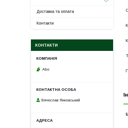
Доставка та оплата
Контакти
К
К
КОНТАКТИ
Т
Abo
П
І
Вячеслав Янковський
Ц