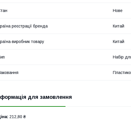
Стан
Нове
раїна реєстрації бренда
Китай
раїна-виробник товару
Китай
ип
Набір дл
аковання
Пластико
нформація для замовлення
іна:
212,80 ₴