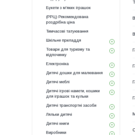
Т
Букети з м'яких іграшок
(РРЦ) Рекомендована
В
роздрібна ціна
Тимчасові татуювання
В
Шкільне приладдя
Товари для туризму та
Г
відпочинку
Електроніка
Г
Дитячі дошки для малювання
Дитячі меблі
Г
Дитячі ігрові намети, кошики
для іграшок та кульки
Г
Дитячі транспортні засоби
М
Ляльки дитячі
Дитячі книги
С
Виробники