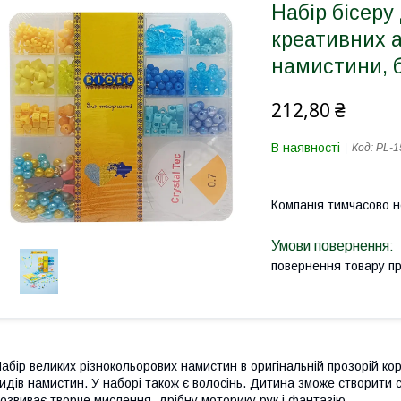
Набір бісеру
креативних а
намистини, б
212,80 ₴
В наявності
Код:
PL-1
Компанія тимчасово 
повернення товару п
абір великих різнокольорових намистин в оригінальній прозорій кор
идів намистин. У наборі також є волосінь. Дитина зможе створити 
озвиває творче мислення, дрібну моторику рук і фантазію.