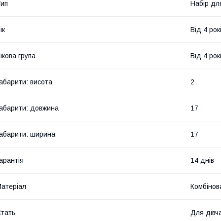
ип
Набір дл
ік
Від 4 рок
ікова група
Від 4 рок
абарити: висота
2
абарити: довжина
17
абарити: ширина
17
арантія
14 днів
атеріал
Комбінов
тать
Для дівч