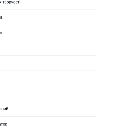
я творчості
ів
ів
аний
аток