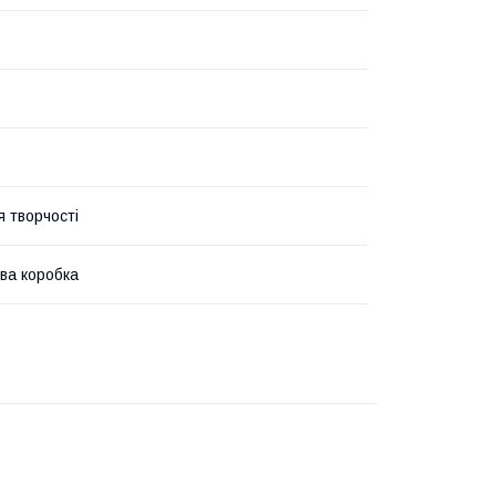
я творчості
ва коробка