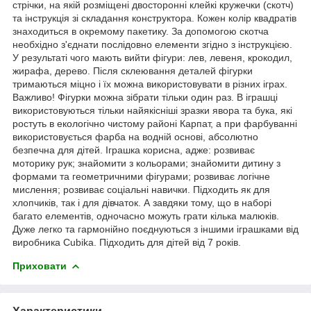
стрічки, на якій розміщені двосторонні клейкі кружечки (скотч)
та інструкція зі складання конструктора. Кожен колір квадратів
знаходиться в окремому пакетику. За допомогою скотча
необхідно з'єднати послідовно елементи згідно з інструкцією.
У результаті чого мають вийти фігури: лев, левеня, крокодил,
жирафа, дерево. Після склеювання деталей фігурки
тримаються міцно і їх можна використовувати в різних іграх.
Важливо! Фігурки можна зібрати тільки один раз. В іграшці
використовуються тільки найякісніші зразки явора та бука, які
ростуть в екологічно чистому районі Карпат, а при фарбуванні
використовується фарба на водній основі, абсолютно
безпечна для дітей. Іграшка корисна, адже: розвиває
моторику рук; знайомити з кольорами; знайомити дитину з
формами та геометричними фігурами; розвиває логічне
мислення; розвиває соціальні навички. Підходить як для
хлопчиків, так і для дівчаток. А завдяки тому, що в наборі
багато елементів, одночасно можуть грати кілька малюків.
Дуже легко та гармонійно поєднуються з іншими іграшками від
виробника Cubika. Підходить для дітей від 7 років.
Приховати