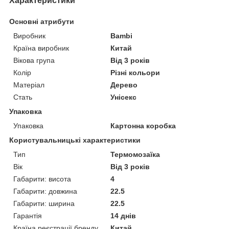
Характеристики
Основні атрибути
Виробник
Bambi
Країна виробник
Китай
Вікова група
Від 3 років
Колір
Різні кольори
Матеріал
Дерево
Стать
Унісекс
Упаковка
Упаковка
Картонна коробка
Користувальницькі характеристики
Тип
Термомозаїка
Вік
Від 3 років
Габарити: висота
4
Габарити: довжина
22.5
Габарити: ширина
22.5
Гарантія
14 днів
Країна реєстрації бренду
Китай