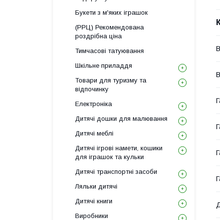
Букети з м'яких іграшок
(РРЦ) Рекомендована
роздрібна ціна
В
Тимчасові татуювання
Шкільне приладдя
В
Товари для туризму та
відпочинку
Г
Електроніка
Дитячі дошки для малювання
Г
Дитячі меблі
Дитячі ігрові намети, кошики
Г
для іграшок та кульки
Дитячі транспортні засоби
Г
Ляльки дитячі
Дитячі книги
Д
Виробники