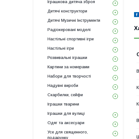
Іграшкова дитяча зброя
Дитячі конструктори
Дитячі Музичні Інструменти
Х
Радіокеровані моделі
Настільні спортивні ігри
Настільні ігри
Розвивальні іграшки
Картини за номерами
В
Набори для творчості
Надувні вироби
К
Скарбилки, сейфи
К
Іграшки тварини
Іграшки для вулиці
В
Одяг та аксесуари
Усе для священного,
подарунку