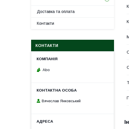
К
Доставка та оплата
К
Контакти
М
КОНТАКТИ
С
Abo
Т
П
Вячеслав Янковський
І