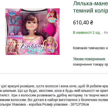
Лялька-мане
темний колір
610,40 ₴
В наявності 1 од.
Ко
Компанія тимчасово 
повернення товару п
 цієї красуні розкішне, густе волосся і вона хоче, щоб їй робили кра
а шпильки. Що це буде, хвостики, коси в будь-якій кількості чи ори
тиліст. Ігри з волоссям розвивають дрібну моторику та творче мисл
емним волоссям. Всі деталі в наборі виготовлені з безпечних поліме
ольори Упаковка - коробка Розмір упаковки - 30*13*26см