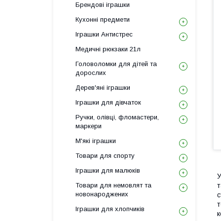
Брендові іграшки
Кухонні предмети
Іграшки Антистрес
Медичні рюкзаки 21л
Головоломки для дітей та
дорослих
Дерев'яні іграшки
Іграшки для дівчаток
Ручки, олівці, фломастери,
маркери
М'які іграшки
Товари для спорту
Іграшки для малюків
У
Товари для немовлят та
т
новонароджених
с
т
Іграшки для хлопчиків
к