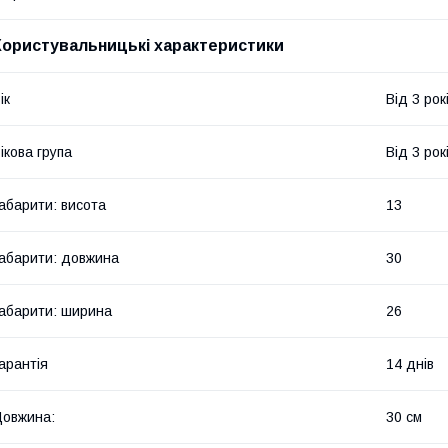
Користувальницькі характеристики
ік
Від 3 рок
ікова група
Від 3 рок
абарити: висота
13
абарити: довжина
30
абарити: ширина
26
арантія
14 днів
овжина:
30 см