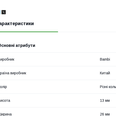
арактеристики
Основні атрибути
иробник
Bambi
раїна виробник
Китай
олір
Різні кол
исота
13 мм
Ширина
26 мм