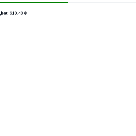
іна:
610,40 ₴