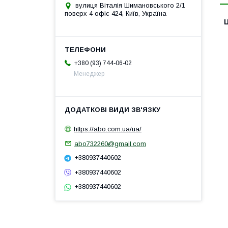
вулиця Віталія Шимановського 2/1
поверх 4 офіс 424, Київ, Україна
Ц
+380 (93) 744-06-02
Менеджер
https://abo.com.ua/ua/
abo732260@gmail.com
+380937440602
+380937440602
+380937440602