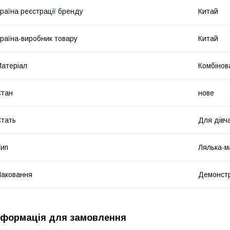
раїна реєстрації бренду
Китай
раїна-виробник товару
Китай
атеріал
Комбінов
Стан
нове
тать
Для дівч
ип
Лялька-м
аковання
Демонстр
нформація для замовлення