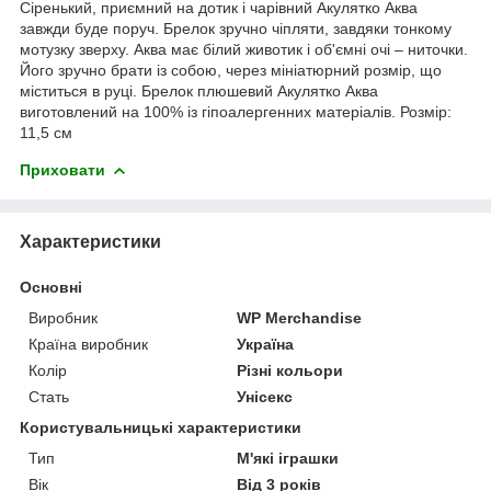
Сіренький, приємний на дотик і чарівний Акулятко Аква
завжди буде поруч. Брелок зручно чіпляти, завдяки тонкому
мотузку зверху. Аква має білий животик і об'ємні очі – ниточки.
Його зручно брати із собою, через мініатюрний розмір, що
міститься в руці. Брелок плюшевий Акулятко Аква
виготовлений на 100% із гіпоалергенних матеріалів. Розмір:
11,5 см
Приховати
Характеристики
Основні
Виробник
WP Merchandise
Країна виробник
Україна
Колір
Різні кольори
Стать
Унісекс
Користувальницькі характеристики
Тип
М'які іграшки
Вік
Від 3 років