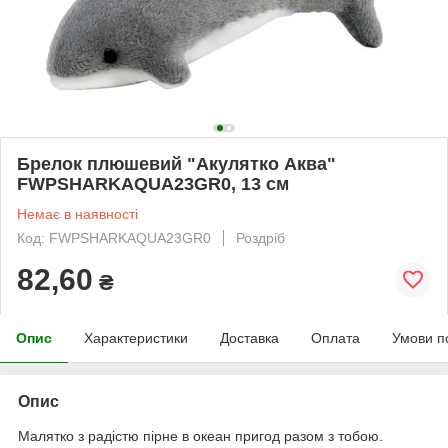
Брелок плюшевий "Акулятко Аква"
FWPSHARKAQUA23GR0, 13 см
Немає в наявності
Код: FWPSHARKAQUA23GR0
Роздріб
82,60
₴
Опис
Характеристики
Доставка
Оплата
Умови п
Опис
Малятко з радістю пірне в океан пригод разом з тобою.