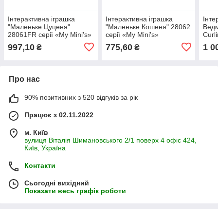
Інтерактивна іграшка
Інтерактивна іграшка
Інте
"Маленьке Цуценя"
"Маленьке Кошеня" 28062
Вед
28061FR серії «My Mini's»
серії «My Mini's»
Curl
«Flu
997,10
775,60
1 0
₴
₴
Про нас
90% позитивних з 520 відгуків за рік
Працює з 02.11.2022
м. Київ
вулиця Віталія Шимановського 2/1 поверх 4 офіс 424,
Київ, Україна
Контакти
Сьогодні вихідний
Показати весь графік роботи