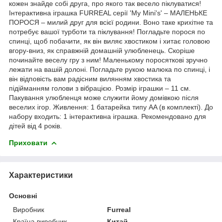
кожен знайде собі друга, про якого так весело піклуватися!
Інтерактивна іграшка FURREAL серії 'My Mini's' – МАЛЕНЬКЕ
ПОРОСЯ – милий друг для всієї родини. Воно таке крихітне та
потребує вашої турботи та піклування! Погладьте порося по
спинці, щоб побачити, як він виляє хвостиком і хитає головою
вгору-вниз, як справжній домашній улюбленець. Скоріше
починайте веселу гру з ним! Маленькому поросяткові зручно
лежати на вашій долоні. Погладьте рукою малюка по спинці, і
він відповість вам радісним вилянням хвостика та
підійманням голови з вібрацією. Розмір іграшки – 11 см.
Пакування улюбленця може служити йому домівкою після
веселих ігор. Живлення: 1 батарейка типу AA (в комплекті). До
набору входить: 1 інтерактивна іграшка. Рекомендовано для
дітей від 4 років.
Приховати
Характеристики
Основні
Виробник
Furreal
Країна виробник
Китай