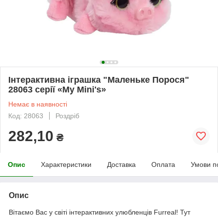
Інтерактивна іграшка "Маленьке Порося"
28063 серії «My Mini's»
Немає в наявності
Код: 28063
Роздріб
282,10
₴
Опис
Характеристики
Доставка
Оплата
Умови п
Опис
Вітаємо Вас у світі інтерактивних улюбленців Furreal! Тут