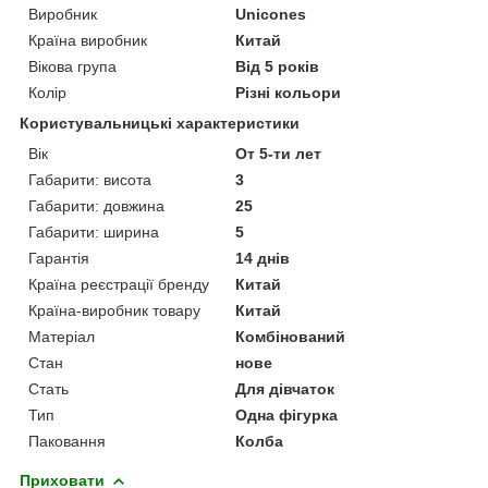
Виробник
Unicones
Країна виробник
Китай
Вікова група
Від 5 років
Колір
Різні кольори
Користувальницькі характеристики
Вік
От 5-ти лет
Габарити: висота
3
Габарити: довжина
25
Габарити: ширина
5
Гарантія
14 днів
Країна реєстрації бренду
Китай
Країна-виробник товару
Китай
Матеріал
Комбінований
Стан
нове
Стать
Для дівчаток
Тип
Одна фігурка
Паковання
Колба
Приховати