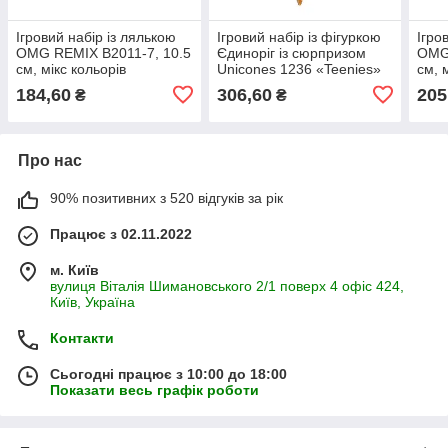
Ігровий набір із лялькою
Ігровий набір із фігуркою
Ігро
OMG REMIX B2011-7, 10.5
Єдиноріг із сюрпризом
OMG 
см, мікс кольорів
Unicones 1236 «Teenies»
см, 
184,60
306,60
205
₴
₴
Про нас
90% позитивних з 520 відгуків за рік
Працює з 02.11.2022
м. Київ
вулиця Віталія Шимановського 2/1 поверх 4 офіс 424,
Київ, Україна
Контакти
Сьогодні працює з 10:00 до 18:00
Показати весь графік роботи