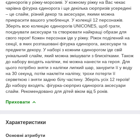
єдинорогів у ріжку-морозиві. У кожному ріжку на Вас чекає
чарівна фігурка єдинорога і ще декілька сюрпризів усередині
– це слайм, різний декор та аксесуари, якими можна
прикрасити вашого улюбленця. У колекції 12 персонажів.
Зберіть всю колекцію єдинорогів UNICONES, щоб грати,
поєднувати аксесуари та створювати найкращі образи для
свого героя! Кожен персонаж іде у ріжку. Ріжок поділений на
секції, в яких розташовані фігурка єдинорога, аксесуари та
предмети декору. У наборі з кожним єдинорогом іде свій
унікальний слайм, який можна змішувати з блискітками. Також
до набору входять наліпки, які можна нанести на героя. Для
цього потрібно зняти з наліпки липкий шар, занурити її у воду
на 30 секунд, потім наклеїти наліпку, трохи потерти її
серветкою і зняти задню білу частину. Зберіть усіх 12 героїв!
До набору входять: фігурка-сюрприз єдинорога аксесуари
слайм. Рекомендовано для дітей віком від 5 років.
Приховати
Характеристики
Основні атрибути